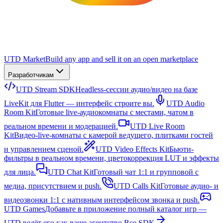
UTD Market
Build any app and sell it on an open marketplace
Разработчикам
UTD Stream SDK
Headless-сессии аудио/видео на базе
LiveKit для Flutter — интерфейс строите вы.
UTD Audio
Room Kit
Готовые live-аудиокомнаты с местами, чатом в
реальном времени и модерацией.
UTD Live Room
Kit
Видео-live-комнаты с камерой ведущего, плитками гостей
и управлением сценой.
UTD Video Effects Kit
Бьюти-
фильтры в реальном времени, цветокоррекция LUT и эффекты
для лица.
UTD Chat Kit
Готовый чат 1:1 и групповой с
медиа, присутствием и push.
UTD Calls Kit
Готовые аудио- и
видеозвонки 1:1 с нативным интерфейсом звонка и push.
UTD Games
Добавьте в приложение полный каталог игр —
UTD ведёт его как ваше агентство.
Все SDK