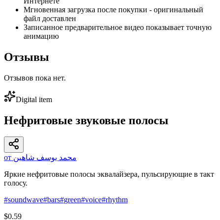
Интернете
Мгновенная загрузка после покупки - оригинальный
файл доставлен
Записанное предварительное видео показывает точную
анимацию
Отзывы
Отзывов пока нет.
Digital item
Нефритовые звуковые полосы
от محمد يوسف شاهين
Яркие нефритовые полосы эквалайзера, пульсирующие в такт
голосу.
#
soundwave
#
bars
#
green
#
voice
#
rhythm
$0.59