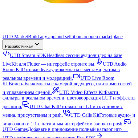
UTD Market
Build any app and sell it on an open marketplace
Разработчикам
UTD Stream SDK
Headless-сессии аудио/видео на базе
LiveKit для Flutter — интерфейс строите вы.
UTD Audio
Room Kit
Готовые live-аудиокомнаты с местами, чатом в
реальном времени и модерацией.
UTD Live Room
Kit
Видео-live-комнаты с камерой ведущего, плитками гостей
и управлением сценой.
UTD Video Effects Kit
Бьюти-
фильтры в реальном времени, цветокоррекция LUT и эффекты
для лица.
UTD Chat Kit
Готовый чат 1:1 и групповой с
медиа, присутствием и push.
UTD Calls Kit
Готовые аудио- и
видеозвонки 1:1 с нативным интерфейсом звонка и push.
UTD Games
Добавьте в приложение полный каталог игр —
UTD ведёт его как ваше агентство.
Все SDK