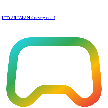
UTD AI
LLM API for every model