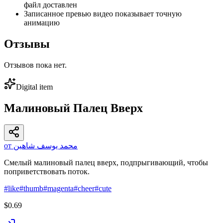
файл доставлен
Записанное превью видео показывает точную
анимацию
Отзывы
Отзывов пока нет.
Digital item
Малиновый Палец Вверх
от محمد يوسف شاهين
Смелый малиновый палец вверх, подпрыгивающий, чтобы
поприветствовать поток.
#
like
#
thumb
#
magenta
#
cheer
#
cute
$0.69