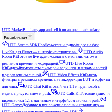
UTD Market
Build any app and sell it on an open marketplace
Разработчикам
UTD Stream SDK
Headless-сессии аудио/видео на базе
LiveKit для Flutter — интерфейс строите вы.
UTD Audio
Room Kit
Готовые live-аудиокомнаты с местами, чатом в
реальном времени и модерацией.
UTD Live Room
Kit
Видео-live-комнаты с камерой ведущего, плитками гостей
и управлением сценой.
UTD Video Effects Kit
Бьюти-
фильтры в реальном времени, цветокоррекция LUT и эффекты
для лица.
UTD Chat Kit
Готовый чат 1:1 и групповой с
медиа, присутствием и push.
UTD Calls Kit
Готовые аудио- и
видеозвонки 1:1 с нативным интерфейсом звонка и push.
UTD Games
Добавьте в приложение полный каталог игр —
UTD ведёт его как ваше агентство.
Все SDK