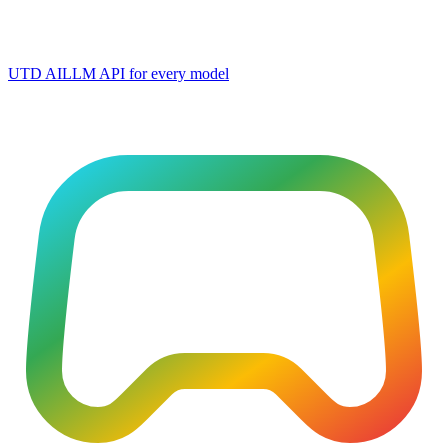
UTD AI
LLM API for every model