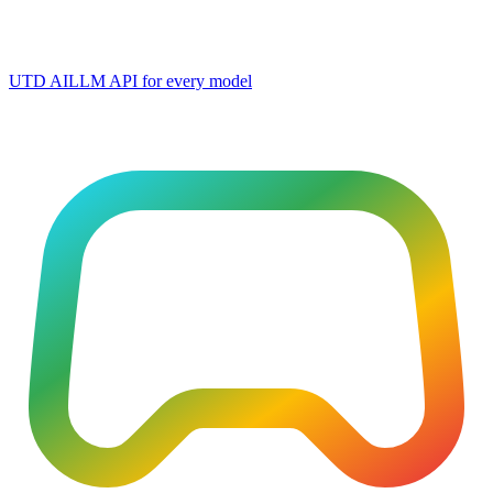
UTD AI
LLM API for every model