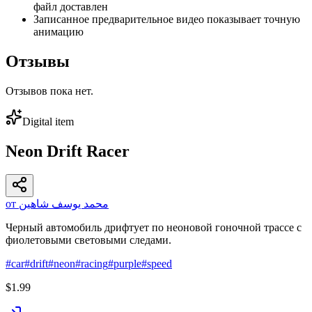
файл доставлен
Записанное предварительное видео показывает точную
анимацию
Отзывы
Отзывов пока нет.
Digital item
Neon Drift Racer
от محمد يوسف شاهين
Черный автомобиль дрифтует по неоновой гоночной трассе с
фиолетовыми световыми следами.
#
car
#
drift
#
neon
#
racing
#
purple
#
speed
$1.99