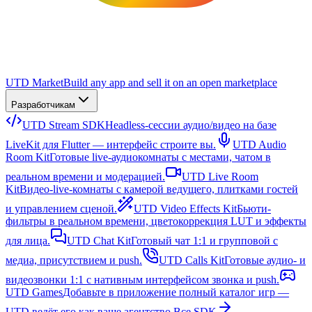
UTD Market
Build any app and sell it on an open marketplace
Разработчикам
UTD Stream SDK
Headless-сессии аудио/видео на базе
LiveKit для Flutter — интерфейс строите вы.
UTD Audio
Room Kit
Готовые live-аудиокомнаты с местами, чатом в
реальном времени и модерацией.
UTD Live Room
Kit
Видео-live-комнаты с камерой ведущего, плитками гостей
и управлением сценой.
UTD Video Effects Kit
Бьюти-
фильтры в реальном времени, цветокоррекция LUT и эффекты
для лица.
UTD Chat Kit
Готовый чат 1:1 и групповой с
медиа, присутствием и push.
UTD Calls Kit
Готовые аудио- и
видеозвонки 1:1 с нативным интерфейсом звонка и push.
UTD Games
Добавьте в приложение полный каталог игр —
UTD ведёт его как ваше агентство.
Все SDK