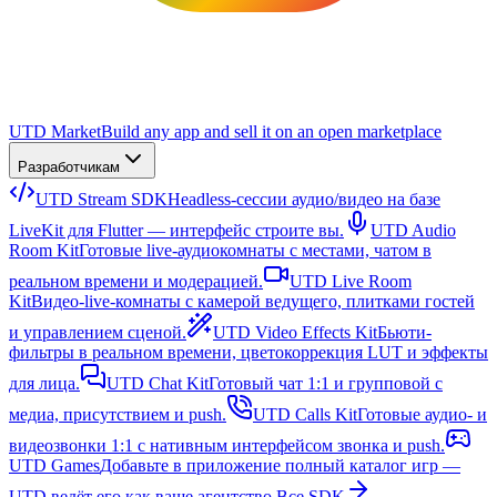
UTD Market
Build any app and sell it on an open marketplace
Разработчикам
UTD Stream SDK
Headless-сессии аудио/видео на базе
LiveKit для Flutter — интерфейс строите вы.
UTD Audio
Room Kit
Готовые live-аудиокомнаты с местами, чатом в
реальном времени и модерацией.
UTD Live Room
Kit
Видео-live-комнаты с камерой ведущего, плитками гостей
и управлением сценой.
UTD Video Effects Kit
Бьюти-
фильтры в реальном времени, цветокоррекция LUT и эффекты
для лица.
UTD Chat Kit
Готовый чат 1:1 и групповой с
медиа, присутствием и push.
UTD Calls Kit
Готовые аудио- и
видеозвонки 1:1 с нативным интерфейсом звонка и push.
UTD Games
Добавьте в приложение полный каталог игр —
UTD ведёт его как ваше агентство.
Все SDK