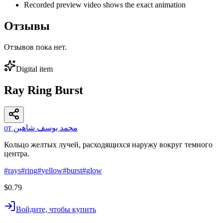
Recorded preview video shows the exact animation
Отзывы
Отзывов пока нет.
Digital item
Ray Ring Burst
от محمد يوسف شاهين
Кольцо желтых лучей, расходящихся наружу вокруг темного
центра.
#
rays
#
ring
#
yellow
#
burst
#
glow
$0.79
Войдите, чтобы купить