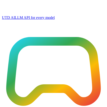
UTD AI
LLM API for every model