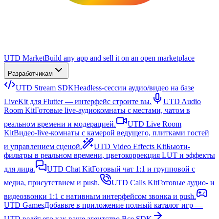
UTD Market
Build any app and sell it on an open marketplace
Разработчикам
UTD Stream SDK
Headless-сессии аудио/видео на базе
LiveKit для Flutter — интерфейс строите вы.
UTD Audio
Room Kit
Готовые live-аудиокомнаты с местами, чатом в
реальном времени и модерацией.
UTD Live Room
Kit
Видео-live-комнаты с камерой ведущего, плитками гостей
и управлением сценой.
UTD Video Effects Kit
Бьюти-
фильтры в реальном времени, цветокоррекция LUT и эффекты
для лица.
UTD Chat Kit
Готовый чат 1:1 и групповой с
медиа, присутствием и push.
UTD Calls Kit
Готовые аудио- и
видеозвонки 1:1 с нативным интерфейсом звонка и push.
UTD Games
Добавьте в приложение полный каталог игр —
UTD ведёт его как ваше агентство.
Все SDK