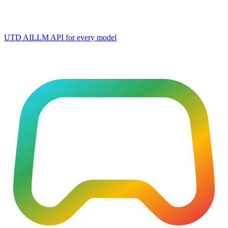
UTD AI
LLM API for every model