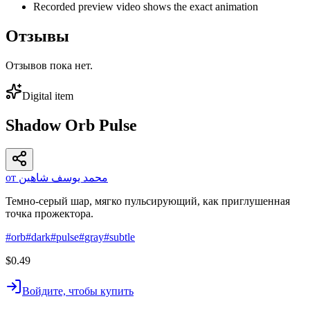
Recorded preview video shows the exact animation
Отзывы
Отзывов пока нет.
Digital item
Shadow Orb Pulse
от محمد يوسف شاهين
Темно-серый шар, мягко пульсирующий, как приглушенная
точка прожектора.
#
orb
#
dark
#
pulse
#
gray
#
subtle
$0.49
Войдите, чтобы купить