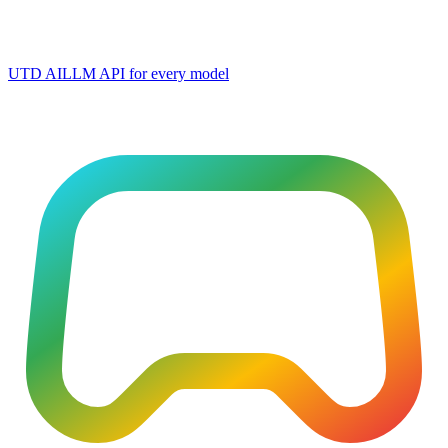
UTD AI
LLM API for every model