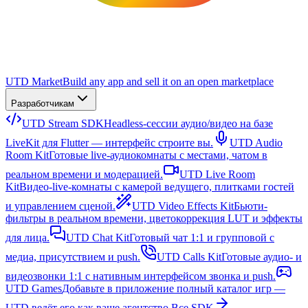
UTD Market
Build any app and sell it on an open marketplace
Разработчикам
UTD Stream SDK
Headless-сессии аудио/видео на базе
LiveKit для Flutter — интерфейс строите вы.
UTD Audio
Room Kit
Готовые live-аудиокомнаты с местами, чатом в
реальном времени и модерацией.
UTD Live Room
Kit
Видео-live-комнаты с камерой ведущего, плитками гостей
и управлением сценой.
UTD Video Effects Kit
Бьюти-
фильтры в реальном времени, цветокоррекция LUT и эффекты
для лица.
UTD Chat Kit
Готовый чат 1:1 и групповой с
медиа, присутствием и push.
UTD Calls Kit
Готовые аудио- и
видеозвонки 1:1 с нативным интерфейсом звонка и push.
UTD Games
Добавьте в приложение полный каталог игр —
UTD ведёт его как ваше агентство.
Все SDK