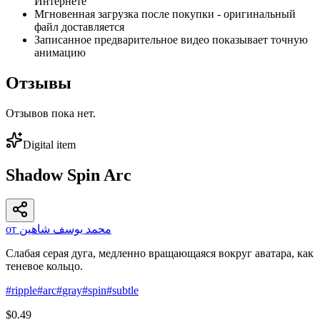
Интернете
Мгновенная загрузка после покупки - оригинальный
файл доставляется
Записанное предварительное видео показывает точную
анимацию
Отзывы
Отзывов пока нет.
Digital item
Shadow Spin Arc
от محمد يوسف شاهين
Слабая серая дуга, медленно вращающаяся вокруг аватара, как
теневое кольцо.
#
ripple
#
arc
#
gray
#
spin
#
subtle
$0.49