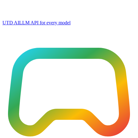
UTD AI
LLM API for every model