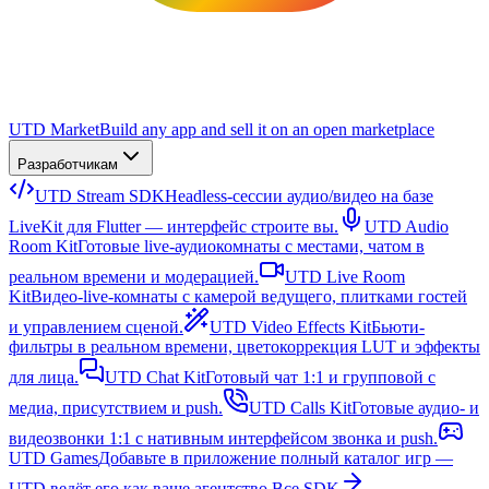
UTD Market
Build any app and sell it on an open marketplace
Разработчикам
UTD Stream SDK
Headless-сессии аудио/видео на базе
LiveKit для Flutter — интерфейс строите вы.
UTD Audio
Room Kit
Готовые live-аудиокомнаты с местами, чатом в
реальном времени и модерацией.
UTD Live Room
Kit
Видео-live-комнаты с камерой ведущего, плитками гостей
и управлением сценой.
UTD Video Effects Kit
Бьюти-
фильтры в реальном времени, цветокоррекция LUT и эффекты
для лица.
UTD Chat Kit
Готовый чат 1:1 и групповой с
медиа, присутствием и push.
UTD Calls Kit
Готовые аудио- и
видеозвонки 1:1 с нативным интерфейсом звонка и push.
UTD Games
Добавьте в приложение полный каталог игр —
UTD ведёт его как ваше агентство.
Все SDK