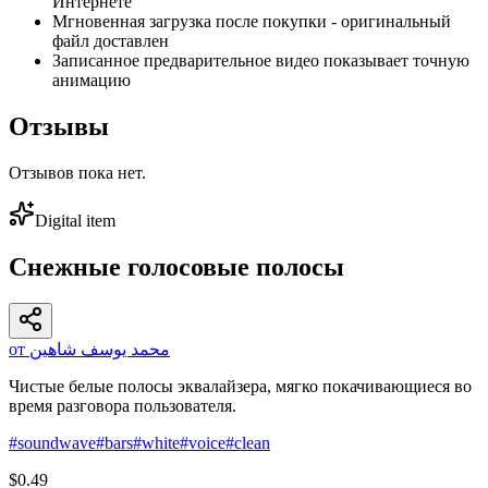
Интернете
Мгновенная загрузка после покупки - оригинальный
файл доставлен
Записанное предварительное видео показывает точную
анимацию
Отзывы
Отзывов пока нет.
Digital item
Снежные голосовые полосы
от محمد يوسف شاهين
Чистые белые полосы эквалайзера, мягко покачивающиеся во
время разговора пользователя.
#
soundwave
#
bars
#
white
#
voice
#
clean
$0.49