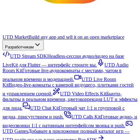
UTD Market
Build any app and sell it on an open marketplace
Разработчикам
UTD Stream SDK
Headless-сессии аудио/видео на базе
LiveKit для Flutter — интерфейс строите вы.
UTD Audio
Room Kit
Готовые live-аудиокомнаты с местами, чатом в
реальном времени и модерацией.
UTD Live Room
Kit
Видео-live-комнаты с камерой ведущего, плитками гостей
и управлением сценой.
UTD Video Effects Kit
Бьюти-
фильтры в реальном времени, цветокоррекция LUT и эффекты
для лица.
UTD Chat Kit
Готовый чат 1:1 и групповой с
медиа, присутствием и push.
UTD Calls Kit
Готовые аудио- и
видеозвонки 1:1 с нативным интерфейсом звонка и push.
UTD Games
Добавьте в приложение полный каталог игр —
UTD ведёт его как ваше агентство.
Все SDK