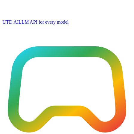
UTD AI
LLM API for every model