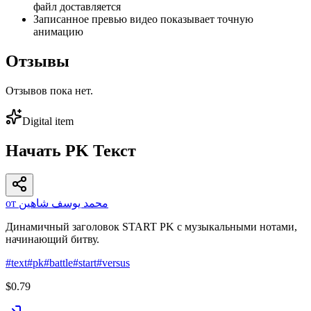
файл доставляется
Записанное превью видео показывает точную
анимацию
Отзывы
Отзывов пока нет.
Digital item
Начать PK Текст
от محمد يوسف شاهين
Динамичный заголовок START PK с музыкальными нотами,
начинающий битву.
#
text
#
pk
#
battle
#
start
#
versus
$0.79