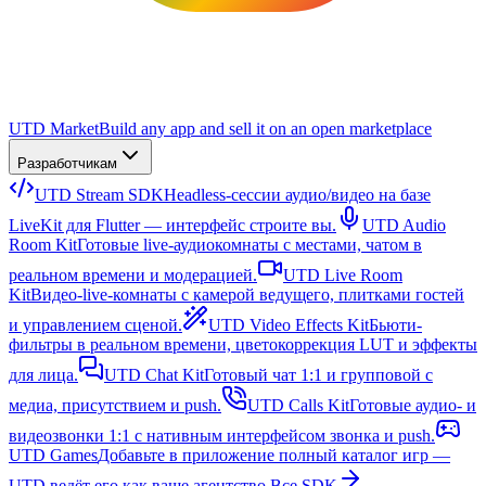
UTD Market
Build any app and sell it on an open marketplace
Разработчикам
UTD Stream SDK
Headless-сессии аудио/видео на базе
LiveKit для Flutter — интерфейс строите вы.
UTD Audio
Room Kit
Готовые live-аудиокомнаты с местами, чатом в
реальном времени и модерацией.
UTD Live Room
Kit
Видео-live-комнаты с камерой ведущего, плитками гостей
и управлением сценой.
UTD Video Effects Kit
Бьюти-
фильтры в реальном времени, цветокоррекция LUT и эффекты
для лица.
UTD Chat Kit
Готовый чат 1:1 и групповой с
медиа, присутствием и push.
UTD Calls Kit
Готовые аудио- и
видеозвонки 1:1 с нативным интерфейсом звонка и push.
UTD Games
Добавьте в приложение полный каталог игр —
UTD ведёт его как ваше агентство.
Все SDK