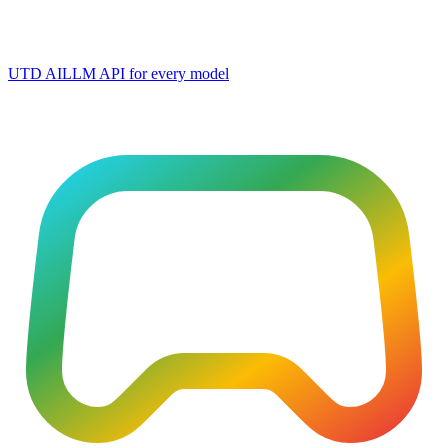
UTD AI
LLM API for every model