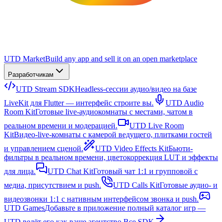
UTD Market
Build any app and sell it on an open marketplace
Разработчикам
UTD Stream SDK
Headless-сессии аудио/видео на базе
LiveKit для Flutter — интерфейс строите вы.
UTD Audio
Room Kit
Готовые live-аудиокомнаты с местами, чатом в
реальном времени и модерацией.
UTD Live Room
Kit
Видео-live-комнаты с камерой ведущего, плитками гостей
и управлением сценой.
UTD Video Effects Kit
Бьюти-
фильтры в реальном времени, цветокоррекция LUT и эффекты
для лица.
UTD Chat Kit
Готовый чат 1:1 и групповой с
медиа, присутствием и push.
UTD Calls Kit
Готовые аудио- и
видеозвонки 1:1 с нативным интерфейсом звонка и push.
UTD Games
Добавьте в приложение полный каталог игр —
UTD ведёт его как ваше агентство.
Все SDK