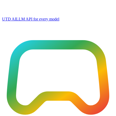
UTD AI
LLM API for every model