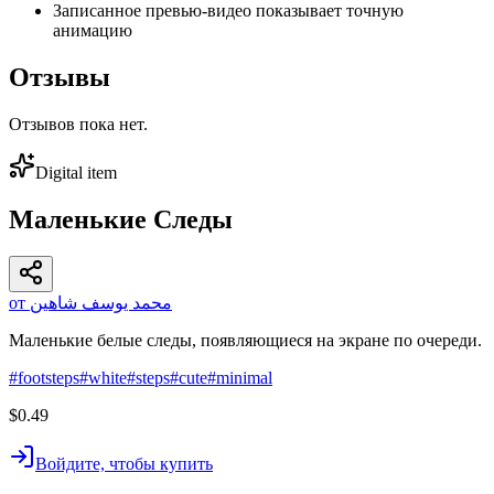
Записанное превью-видео показывает точную
анимацию
Отзывы
Отзывов пока нет.
Digital item
Маленькие Следы
от محمد يوسف شاهين
Маленькие белые следы, появляющиеся на экране по очереди.
#
footsteps
#
white
#
steps
#
cute
#
minimal
$0.49
Войдите, чтобы купить