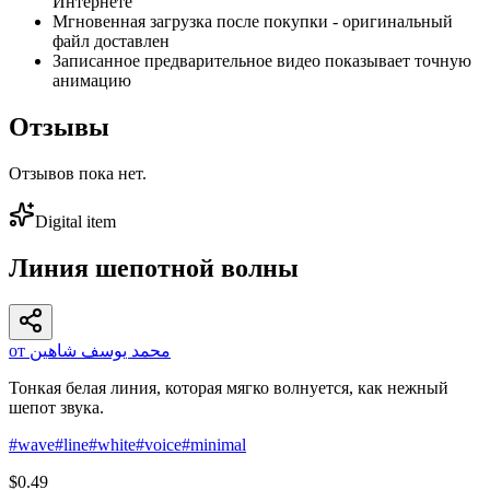
Интернете
Мгновенная загрузка после покупки - оригинальный
файл доставлен
Записанное предварительное видео показывает точную
анимацию
Отзывы
Отзывов пока нет.
Digital item
Линия шепотной волны
от محمد يوسف شاهين
Тонкая белая линия, которая мягко волнуется, как нежный
шепот звука.
#
wave
#
line
#
white
#
voice
#
minimal
$0.49