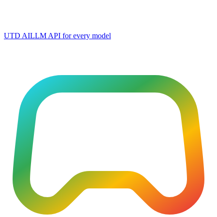
UTD AI
LLM API for every model