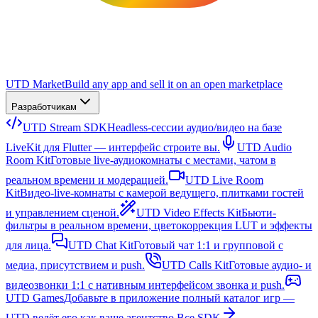
UTD Market
Build any app and sell it on an open marketplace
Разработчикам
UTD Stream SDK
Headless-сессии аудио/видео на базе
LiveKit для Flutter — интерфейс строите вы.
UTD Audio
Room Kit
Готовые live-аудиокомнаты с местами, чатом в
реальном времени и модерацией.
UTD Live Room
Kit
Видео-live-комнаты с камерой ведущего, плитками гостей
и управлением сценой.
UTD Video Effects Kit
Бьюти-
фильтры в реальном времени, цветокоррекция LUT и эффекты
для лица.
UTD Chat Kit
Готовый чат 1:1 и групповой с
медиа, присутствием и push.
UTD Calls Kit
Готовые аудио- и
видеозвонки 1:1 с нативным интерфейсом звонка и push.
UTD Games
Добавьте в приложение полный каталог игр —
UTD ведёт его как ваше агентство.
Все SDK