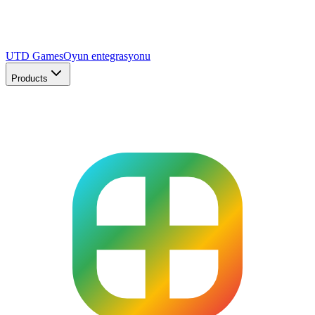
UTD Games
Oyun entegrasyonu
Products