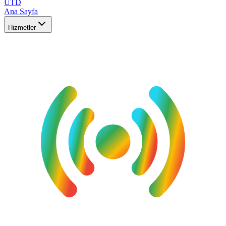
UTD
Ana Sayfa
Hizmetler