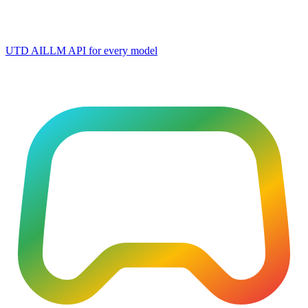
UTD AI
LLM API for every model