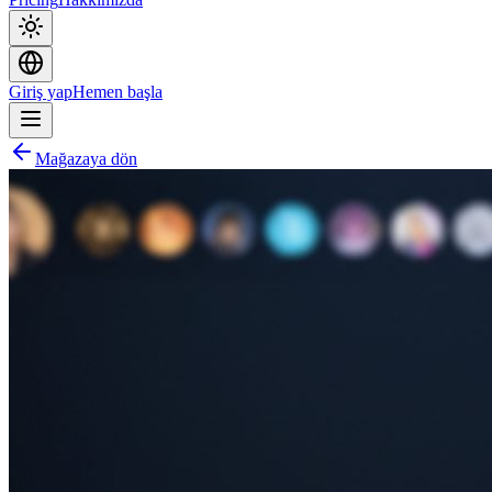
Giriş yap
Hemen başla
Mağazaya dön