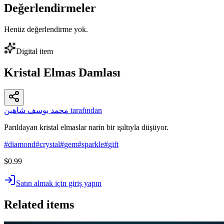
Değerlendirmeler
Henüz değerlendirme yok.
Digital item
Kristal Elmas Damlası
محمد يوسف شاهين tarafından
Parıldayan kristal elmaslar narin bir ışıltıyla düşüyor.
#
diamond
#
crystal
#
gem
#
sparkle
#
gift
$0.99
Satın almak için giriş yapın
Related items