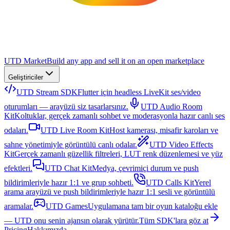
UTD Market
Build any app and sell it on an open marketplace
Geliştiriciler
UTD Stream SDK
Flutter için headless LiveKit ses/video
oturumları — arayüzü siz tasarlarsınız.
UTD Audio Room
Kit
Koltuklar, gerçek zamanlı sohbet ve moderasyonla hazır canlı ses
odaları.
UTD Live Room Kit
Host kamerası, misafir karoları ve
sahne yönetimiyle görüntülü canlı odalar.
UTD Video Effects
Kit
Gerçek zamanlı güzellik filtreleri, LUT renk düzenlemesi ve yüz
efektleri.
UTD Chat Kit
Medya, çevrimiçi durum ve push
bildirimleriyle hazır 1:1 ve grup sohbeti.
UTD Calls Kit
Yerel
arama arayüzü ve push bildirimleriyle hazır 1:1 sesli ve görüntülü
aramalar.
UTD Games
Uygulamana tam bir oyun kataloğu ekle
— UTD onu senin ajansın olarak yürütür.
Tüm SDK'lara göz at
Pricing
Hakkımızda