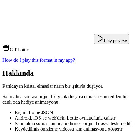
Play preview
Gift
Lottie
How do I play this format in my app?
Hakkında
Parıldayan kristal elmaslar narin bir ışıltıyla düşüyor.
Satın alma sonrası orijinal kaynak dosyası olarak teslim edilen bir
canlı oda hediye animasyonu.
Biçim: Lottie JSON
Android, iOS ve web'deki Lottie oynatıcılarla çalışır
Satın alma sonrası anında indirme - orijinal dosya teslim edilir
Kaydedilmiş önizleme videosu tam animasyonu gösterir