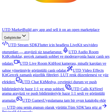
UTD Market
Build any app and sell it on an open marketplace
Geliştiriciler
UTD Stream SDK
Flutter için headless LiveKit ses/video
oturumları — arayüzü siz tasarlarsınız.
UTD Audio Room
Kit
Koltuklar, gerçek zamanlı sohbet ve moderasyonla hazır canlı ses
odaları.
UTD Live Room Kit
Host kamerası, misafir karoları ve
sahne yönetimiyle görüntülü canlı odalar.
UTD Video Effects
Kit
Gerçek zamanlı güzellik filtreleri, LUT renk düzenlemesi ve yüz
efektleri.
UTD Chat Kit
Medya, çevrimiçi durum ve push
bildirimleriyle hazır 1:1 ve grup sohbeti.
UTD Calls Kit
Yerel
arama arayüzü ve push bildirimleriyle hazır 1:1 sesli ve görüntülü
aramalar.
UTD Games
Uygulamana tam bir oyun kataloğu ekle
— UTD onu senin ajansın olarak yürütür.
Tüm SDK'lara göz at
Pricing
Hakkımızda