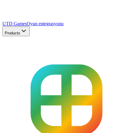
UTD Games
Oyun entegrasyonu
Products