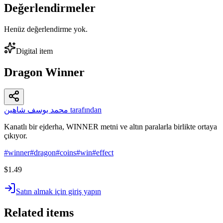
Değerlendirmeler
Henüz değerlendirme yok.
Digital item
Dragon Winner
محمد يوسف شاهين tarafından
Kanatlı bir ejderha, WINNER metni ve altın paralarla birlikte ortaya
çıkıyor.
#
winner
#
dragon
#
coins
#
win
#
effect
$1.49
Satın almak için giriş yapın
Related items