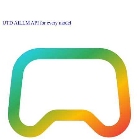
UTD AI
LLM API for every model