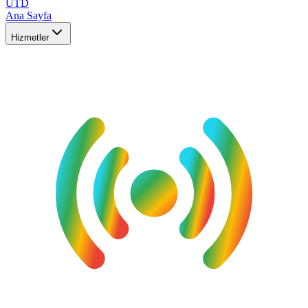
UTD
Ana Sayfa
Hizmetler