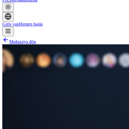
Giriş yap
Hemen başla
Mağazaya dön