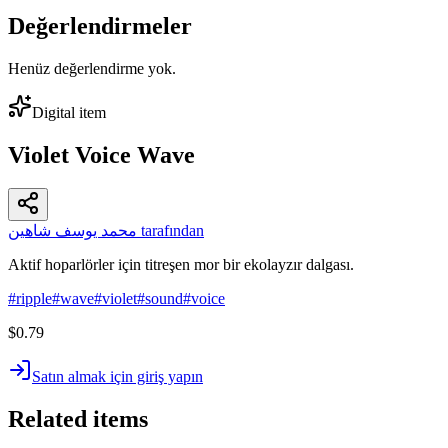
Değerlendirmeler
Henüz değerlendirme yok.
Digital item
Violet Voice Wave
محمد يوسف شاهين tarafından
Aktif hoparlörler için titreşen mor bir ekolayzır dalgası.
#
ripple
#
wave
#
violet
#
sound
#
voice
$0.79
Satın almak için giriş yapın
Related items