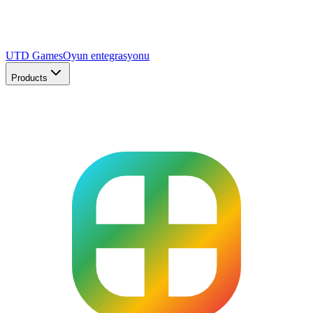
UTD Games
Oyun entegrasyonu
Products