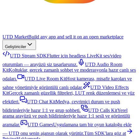
UTD Market
Build any app and sell it on an open marketplace
Geliştiriciler
UTD Stream SDK
Flutter için headless LiveKit ses/video
oturumları — arayüzü siz tasarlarsınız.
UTD Audio Room
Kit
Koltuklar, gerçek zamanlı sohbet ve moderasyonla hazır canlı ses
odaları.
UTD Live Room Kit
Host kamerası, misafir karoları ve
sahne yönetimiyle görüntülü canlı odalar.
UTD Video Effects
Kit
Gerçek zamanlı güzellik filtreleri, LUT renk düzenlemesi ve yüz
efektleri.
UTD Chat Kit
Medya, çevrimiçi durum ve push
bildirimleriyle hazır 1:1 ve grup sohbeti.
UTD Calls Kit
Yerel
arama arayüzü ve push bildirimleriyle hazır 1:1 sesli ve görüntülü
aramalar.
UTD Games
Uygulamana tam bir oyun kataloğu ekle
— UTD onu senin ajansın olarak yürütür.
Tüm SDK'lara göz at
Pricing
Hakkımızda