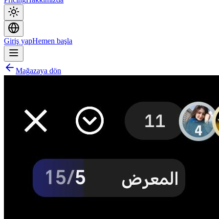
Giriş yap
Hemen başla
Mağazaya dön