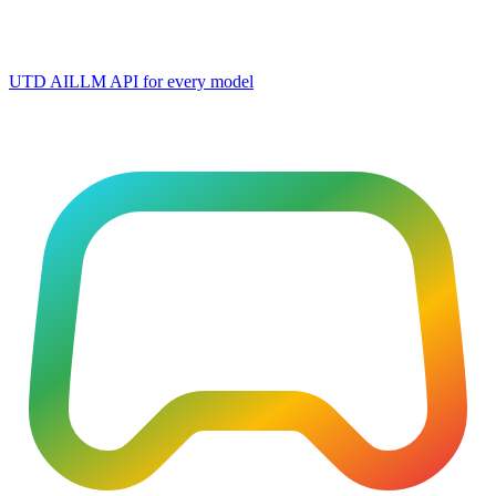
UTD AI
LLM API for every model