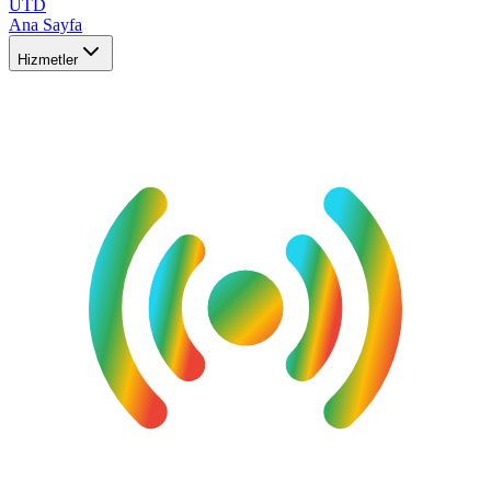
UTD
Ana Sayfa
Hizmetler