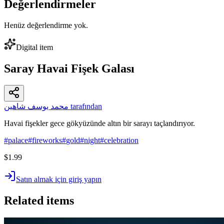
Değerlendirmeler
Henüz değerlendirme yok.
Digital item
Saray Havai Fişek Galası
محمد يوسف شاهين tarafından
Havai fişekler gece gökyüzünde altın bir sarayı taçlandırıyor.
#
palace
#
fireworks
#
gold
#
night
#
celebration
$1.99
Satın almak için giriş yapın
Related items