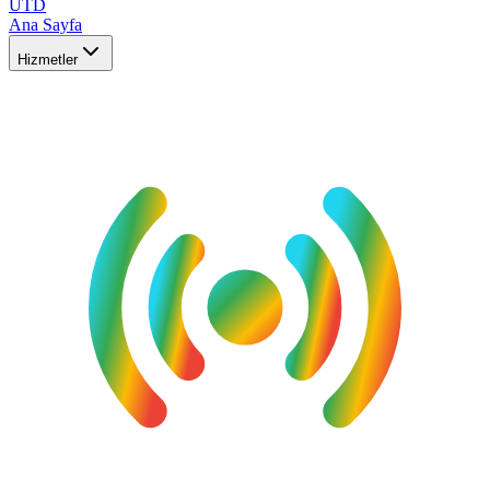
UTD
Ana Sayfa
Hizmetler