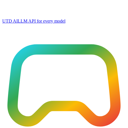
UTD AI
LLM API for every model