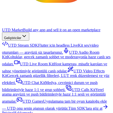
UTD Market
Build any app and sell it on an open marketplace
Geliştiriciler
UTD Stream SDK
Flutter için headless LiveKit ses/video
oturumları — arayüzü siz tasarlarsınız.
UTD Audio Room
Kit
Koltuklar, gerçek zamanlı sohbet ve moderasyonla hazır canlı ses
odaları.
UTD Live Room Kit
Host kamerası, misafir karoları ve
sahne yönetimiyle görüntülü canlı odalar.
UTD Video Effects
Kit
Gerçek zamanlı güzellik filtreleri, LUT renk düzenlemesi ve yüz
efektleri.
UTD Chat Kit
Medya, çevrimiçi durum ve push
bildirimleriyle hazır 1:1 ve grup sohbeti.
UTD Calls Kit
Yerel
arama arayüzü ve push bildirimleriyle hazır 1:1 sesli ve görüntülü
aramalar.
UTD Games
Uygulamana tam bir oyun kataloğu ekle
— UTD onu senin ajansın olarak yürütür.
Tüm SDK'lara göz at
Pricing
Hakkımızda