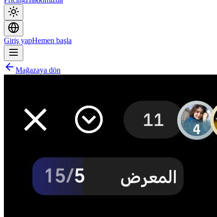
Giriş yap
Hemen başla
Mağazaya dön