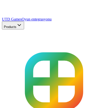
UTD Games
Oyun entegrasyonu
Products