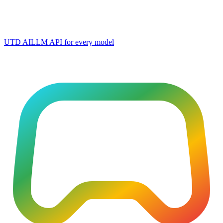
UTD AI
LLM API for every model