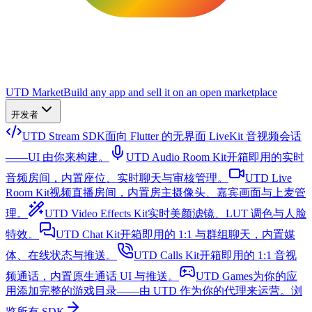
UTD Market
Build any app and sell it on an open marketplace
开发者
UTD Stream SDK
面向 Flutter 的无界面 LiveKit 音视频会话
——UI 由你来构建。
UTD Audio Room Kit
开箱即用的实时
音频房间，内置座位、实时聊天与审核管理。
UTD Live
Room Kit
视频直播房间，内置房主摄像头、嘉宾画面与上麦管
理。
UTD Video Effects Kit
实时美颜滤镜、LUT 调色与人脸
特效。
UTD Chat Kit
开箱即用的 1:1 与群组聊天，内置媒
体、在线状态与推送。
UTD Calls Kit
开箱即用的 1:1 音视
频通话，内置原生通话 UI 与推送。
UTD Games
为你的应
用添加完整的游戏目录——由 UTD 作为你的代理来运营。
浏
览所有 SDK