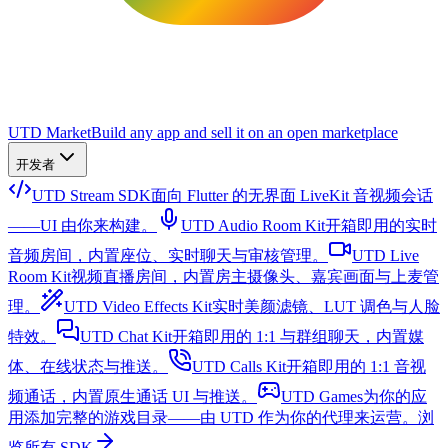
UTD Market
Build any app and sell it on an open marketplace
开发者
UTD Stream SDK
面向 Flutter 的无界面 LiveKit 音视频会话
——UI 由你来构建。
UTD Audio Room Kit
开箱即用的实时
音频房间，内置座位、实时聊天与审核管理。
UTD Live
Room Kit
视频直播房间，内置房主摄像头、嘉宾画面与上麦管
理。
UTD Video Effects Kit
实时美颜滤镜、LUT 调色与人脸
特效。
UTD Chat Kit
开箱即用的 1:1 与群组聊天，内置媒
体、在线状态与推送。
UTD Calls Kit
开箱即用的 1:1 音视
频通话，内置原生通话 UI 与推送。
UTD Games
为你的应
用添加完整的游戏目录——由 UTD 作为你的代理来运营。
浏
览所有 SDK