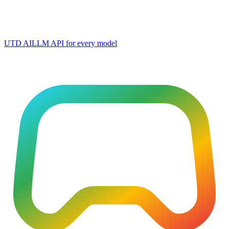
UTD AI
LLM API for every model