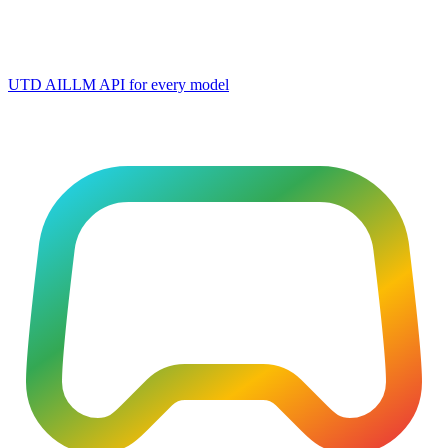
UTD AI
LLM API for every model