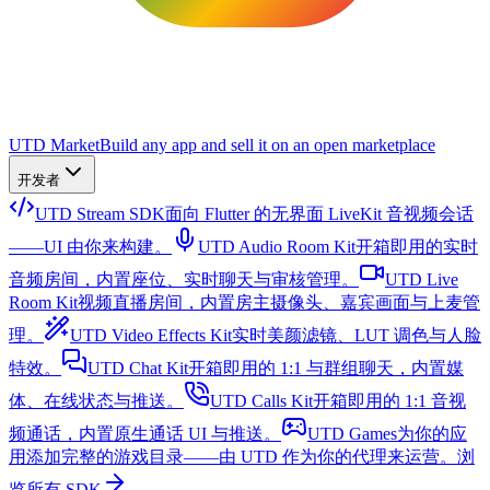
UTD Market
Build any app and sell it on an open marketplace
开发者
UTD Stream SDK
面向 Flutter 的无界面 LiveKit 音视频会话
——UI 由你来构建。
UTD Audio Room Kit
开箱即用的实时
音频房间，内置座位、实时聊天与审核管理。
UTD Live
Room Kit
视频直播房间，内置房主摄像头、嘉宾画面与上麦管
理。
UTD Video Effects Kit
实时美颜滤镜、LUT 调色与人脸
特效。
UTD Chat Kit
开箱即用的 1:1 与群组聊天，内置媒
体、在线状态与推送。
UTD Calls Kit
开箱即用的 1:1 音视
频通话，内置原生通话 UI 与推送。
UTD Games
为你的应
用添加完整的游戏目录——由 UTD 作为你的代理来运营。
浏
览所有 SDK