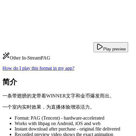
Play preview
Other In-Stream
PAG
How do I play this format in my app?
简介
一条带翅膀的龙带着WINNER文字和金币爆发而出。
一个室内实时效果，为直播体验增添活力。
Format: PAG (Tencent) - hardware-accelerated
Works with libpag on Android, iOS and web
Instant download after purchase - original file delivered
Recorded preview video shows the exact animation