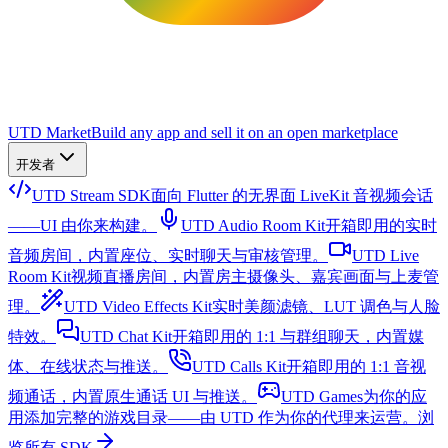
UTD Market
Build any app and sell it on an open marketplace
开发者
UTD Stream SDK
面向 Flutter 的无界面 LiveKit 音视频会话
——UI 由你来构建。
UTD Audio Room Kit
开箱即用的实时
音频房间，内置座位、实时聊天与审核管理。
UTD Live
Room Kit
视频直播房间，内置房主摄像头、嘉宾画面与上麦管
理。
UTD Video Effects Kit
实时美颜滤镜、LUT 调色与人脸
特效。
UTD Chat Kit
开箱即用的 1:1 与群组聊天，内置媒
体、在线状态与推送。
UTD Calls Kit
开箱即用的 1:1 音视
频通话，内置原生通话 UI 与推送。
UTD Games
为你的应
用添加完整的游戏目录——由 UTD 作为你的代理来运营。
浏
览所有 SDK