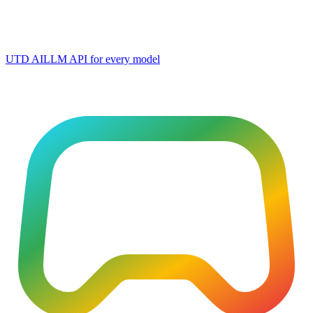
UTD AI
LLM API for every model