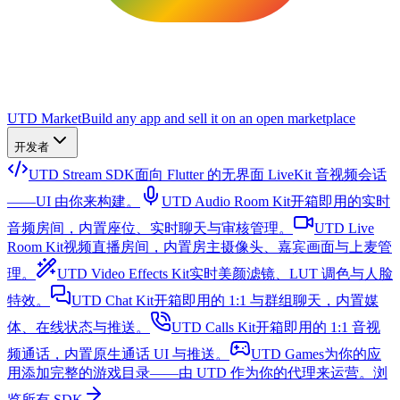
UTD Market
Build any app and sell it on an open marketplace
开发者
UTD Stream SDK
面向 Flutter 的无界面 LiveKit 音视频会话
——UI 由你来构建。
UTD Audio Room Kit
开箱即用的实时
音频房间，内置座位、实时聊天与审核管理。
UTD Live
Room Kit
视频直播房间，内置房主摄像头、嘉宾画面与上麦管
理。
UTD Video Effects Kit
实时美颜滤镜、LUT 调色与人脸
特效。
UTD Chat Kit
开箱即用的 1:1 与群组聊天，内置媒
体、在线状态与推送。
UTD Calls Kit
开箱即用的 1:1 音视
频通话，内置原生通话 UI 与推送。
UTD Games
为你的应
用添加完整的游戏目录——由 UTD 作为你的代理来运营。
浏
览所有 SDK