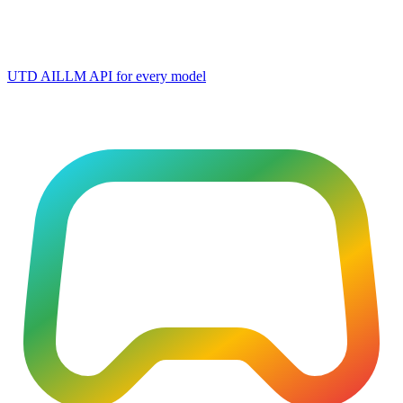
UTD AI
LLM API for every model