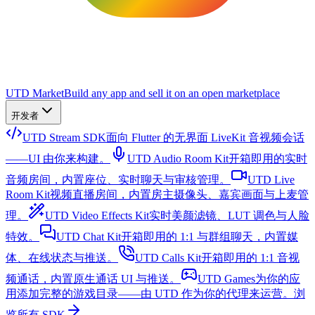
UTD Market
Build any app and sell it on an open marketplace
开发者
UTD Stream SDK
面向 Flutter 的无界面 LiveKit 音视频会话
——UI 由你来构建。
UTD Audio Room Kit
开箱即用的实时
音频房间，内置座位、实时聊天与审核管理。
UTD Live
Room Kit
视频直播房间，内置房主摄像头、嘉宾画面与上麦管
理。
UTD Video Effects Kit
实时美颜滤镜、LUT 调色与人脸
特效。
UTD Chat Kit
开箱即用的 1:1 与群组聊天，内置媒
体、在线状态与推送。
UTD Calls Kit
开箱即用的 1:1 音视
频通话，内置原生通话 UI 与推送。
UTD Games
为你的应
用添加完整的游戏目录——由 UTD 作为你的代理来运营。
浏
览所有 SDK