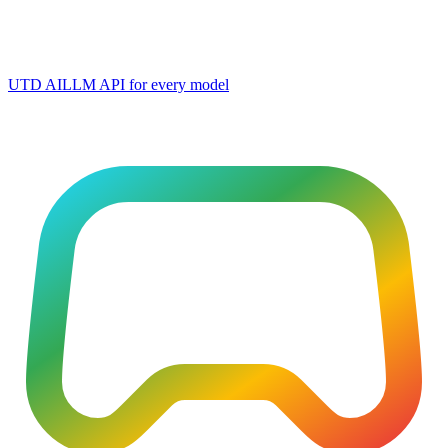
UTD AI
LLM API for every model