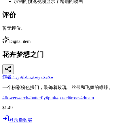
录制的预览视频显示了精确的动画
评价
暂无评价。
Digital item
花卉梦想之门
作者：محمد يوسف شاهين
一个粉彩粉色拱门，装饰着玫瑰、丝带和飞舞的蝴蝶。
#
flowers
#
arch
#
butterfly
#
pink
#
pastel
#
roses
#
dream
$1.49
登录后购买