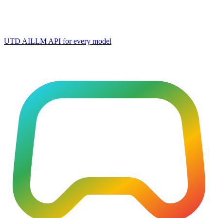
UTD AI
LLM API for every model