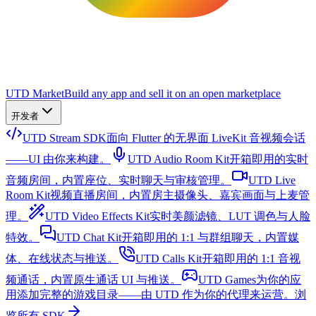
UTD Market
Build any app and sell it on an open marketplace
开发者
UTD Stream SDK
面向 Flutter 的无界面 LiveKit 音视频会话
——UI 由你来构建。
UTD Audio Room Kit
开箱即用的实时
音频房间，内置座位、实时聊天与审核管理。
UTD Live
Room Kit
视频直播房间，内置房主摄像头、嘉宾画面与上麦管
理。
UTD Video Effects Kit
实时美颜滤镜、LUT 调色与人脸
特效。
UTD Chat Kit
开箱即用的 1:1 与群组聊天，内置媒
体、在线状态与推送。
UTD Calls Kit
开箱即用的 1:1 音视
频通话，内置原生通话 UI 与推送。
UTD Games
为你的应
用添加完整的游戏目录——由 UTD 作为你的代理来运营。
浏
览所有 SDK