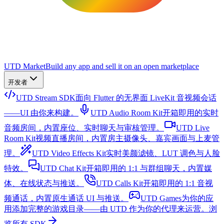
UTD Market
Build any app and sell it on an open marketplace
开发者
UTD Stream SDK
面向 Flutter 的无界面 LiveKit 音视频会话
——UI 由你来构建。
UTD Audio Room Kit
开箱即用的实时
音频房间，内置座位、实时聊天与审核管理。
UTD Live
Room Kit
视频直播房间，内置房主摄像头、嘉宾画面与上麦管
理。
UTD Video Effects Kit
实时美颜滤镜、LUT 调色与人脸
特效。
UTD Chat Kit
开箱即用的 1:1 与群组聊天，内置媒
体、在线状态与推送。
UTD Calls Kit
开箱即用的 1:1 音视
频通话，内置原生通话 UI 与推送。
UTD Games
为你的应
用添加完整的游戏目录——由 UTD 作为你的代理来运营。
浏
览所有 SDK