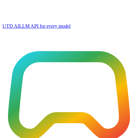
UTD AI
LLM API for every model