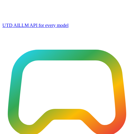
UTD AI
LLM API for every model