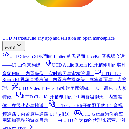
UTD Market
Build any app and sell it on an open marketplace
开发者
UTD Stream SDK
面向 Flutter 的无界面 LiveKit 音视频会话
——UI 由你来构建。
UTD Audio Room Kit
开箱即用的实时
音频房间，内置座位、实时聊天与审核管理。
UTD Live
Room Kit
视频直播房间，内置房主摄像头、嘉宾画面与上麦管
理。
UTD Video Effects Kit
实时美颜滤镜、LUT 调色与人脸
特效。
UTD Chat Kit
开箱即用的 1:1 与群组聊天，内置媒
体、在线状态与推送。
UTD Calls Kit
开箱即用的 1:1 音视
频通话，内置原生通话 UI 与推送。
UTD Games
为你的应
用添加完整的游戏目录——由 UTD 作为你的代理来运营。
浏
览所有 SDK