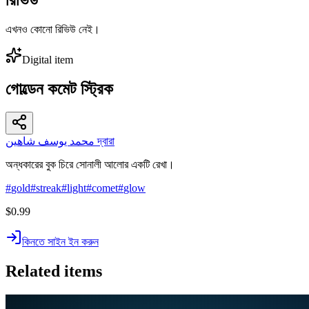
এখনও কোনো রিভিউ নেই।
Digital item
গোল্ডেন কমেট স্ট্রিক
محمد يوسف شاهين দ্বারা
অন্ধকারের বুক চিরে সোনালী আলোর একটি রেখা।
#
gold
#
streak
#
light
#
comet
#
glow
$0.99
কিনতে সাইন ইন করুন
Related items