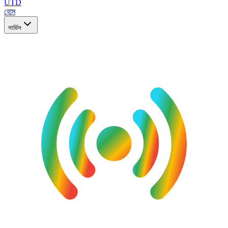
UTD
হোম
সার্ভিস