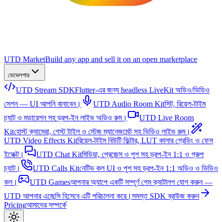
UTD Market
Build any app and sell it on an open marketplace
ডেভেলপার
UTD Stream SDK
Flutter-এর জন্য headless LiveKit অডিও/ভিডিও
সেশন — UI আপনি বানাবেন।
UTD Audio Room Kit
সিট, রিয়েল-টাইম
চ্যাট ও মডারেশন সহ ড্রপ-ইন লাইভ অডিও রুম।
UTD Live Room
Kit
হোস্ট ক্যামেরা, গেস্ট টাইল ও স্টেজ ম্যানেজমেন্ট সহ ভিডিও লাইভ রুম।
UTD Video Effects Kit
রিয়েল-টাইম বিউটি ফিল্টার, LUT কালার গ্রেডিং ও ফেস
ইফেক্ট।
UTD Chat Kit
মিডিয়া, প্রেজেন্স ও পুশ সহ ড্রপ-ইন 1:1 ও গ্রুপ
চ্যাট।
UTD Calls Kit
নেটিভ কল UI ও পুশ সহ ড্রপ-ইন 1:1 অডিও ও ভিডিও
কল।
UTD Games
আপনার অ্যাপে একটি সম্পূর্ণ গেম ক্যাটালগ যোগ করুন —
UTD আপনার এজেন্সি হিসেবে এটি পরিচালনা করে।
সমস্ত SDK ব্রাউজ করুন
Pricing
আমাদের সম্পর্কে