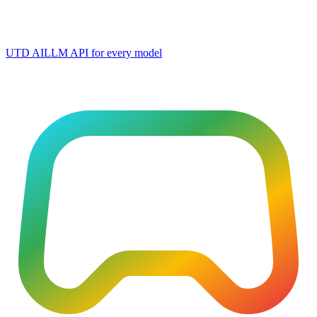
UTD AI
LLM API for every model