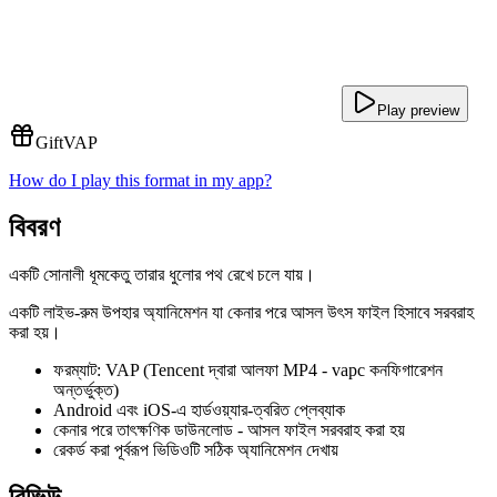
Play preview
Gift
VAP
How do I play this format in my app?
বিবরণ
একটি সোনালী ধূমকেতু তারার ধুলোর পথ রেখে চলে যায়।
একটি লাইভ-রুম উপহার অ্যানিমেশন যা কেনার পরে আসল উৎস ফাইল হিসাবে সরবরাহ
করা হয়।
ফরম্যাট: VAP (Tencent দ্বারা আলফা MP4 - vapc কনফিগারেশন
অন্তর্ভুক্ত)
Android এবং iOS-এ হার্ডওয়্যার-ত্বরিত প্লেব্যাক
কেনার পরে তাৎক্ষণিক ডাউনলোড - আসল ফাইল সরবরাহ করা হয়
রেকর্ড করা পূর্বরূপ ভিডিওটি সঠিক অ্যানিমেশন দেখায়
রিভিউ