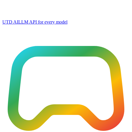
UTD AI
LLM API for every model