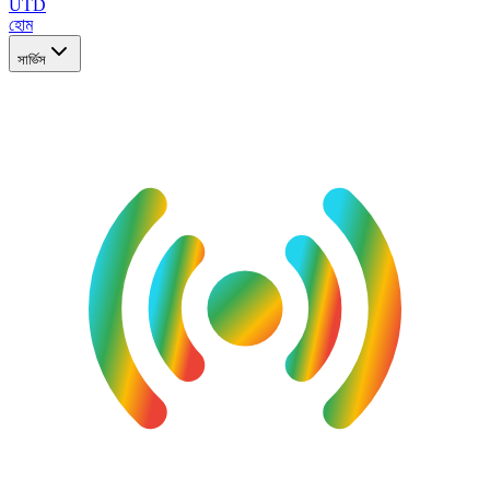
UTD
হোম
সার্ভিস