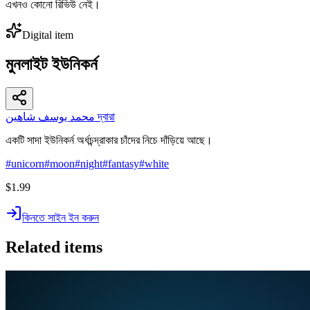
এখনও কোনো রিভিউ নেই।
Digital item
মুনলাইট ইউনিকর্ন
محمد يوسف شاهين দ্বারা
একটি সাদা ইউনিকর্ন অর্ধচন্দ্রাকার চাঁদের নিচে দাঁড়িয়ে আছে।
#
unicorn
#
moon
#
night
#
fantasy
#
white
$1.99
কিনতে সাইন ইন করুন
Related items