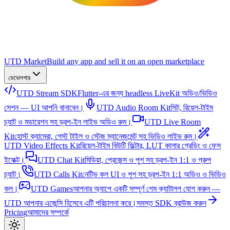
UTD Market
Build any app and sell it on an open marketplace
ডেভেলপার
UTD Stream SDK
Flutter-এর জন্য headless LiveKit অডিও/ভিডিও
সেশন — UI আপনি বানাবেন।
UTD Audio Room Kit
সিট, রিয়েল-টাইম
চ্যাট ও মডারেশন সহ ড্রপ-ইন লাইভ অডিও রুম।
UTD Live Room
Kit
হোস্ট ক্যামেরা, গেস্ট টাইল ও স্টেজ ম্যানেজমেন্ট সহ ভিডিও লাইভ রুম।
UTD Video Effects Kit
রিয়েল-টাইম বিউটি ফিল্টার, LUT কালার গ্রেডিং ও ফেস
ইফেক্ট।
UTD Chat Kit
মিডিয়া, প্রেজেন্স ও পুশ সহ ড্রপ-ইন 1:1 ও গ্রুপ
চ্যাট।
UTD Calls Kit
নেটিভ কল UI ও পুশ সহ ড্রপ-ইন 1:1 অডিও ও ভিডিও
কল।
UTD Games
আপনার অ্যাপে একটি সম্পূর্ণ গেম ক্যাটালগ যোগ করুন —
UTD আপনার এজেন্সি হিসেবে এটি পরিচালনা করে।
সমস্ত SDK ব্রাউজ করুন
Pricing
আমাদের সম্পর্কে