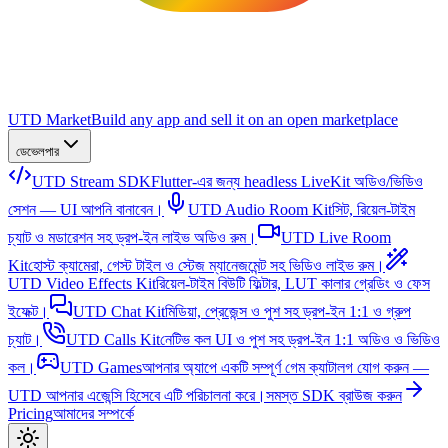
UTD Market
Build any app and sell it on an open marketplace
ডেভেলপার
UTD Stream SDK
Flutter-এর জন্য headless LiveKit অডিও/ভিডিও
সেশন — UI আপনি বানাবেন।
UTD Audio Room Kit
সিট, রিয়েল-টাইম
চ্যাট ও মডারেশন সহ ড্রপ-ইন লাইভ অডিও রুম।
UTD Live Room
Kit
হোস্ট ক্যামেরা, গেস্ট টাইল ও স্টেজ ম্যানেজমেন্ট সহ ভিডিও লাইভ রুম।
UTD Video Effects Kit
রিয়েল-টাইম বিউটি ফিল্টার, LUT কালার গ্রেডিং ও ফেস
ইফেক্ট।
UTD Chat Kit
মিডিয়া, প্রেজেন্স ও পুশ সহ ড্রপ-ইন 1:1 ও গ্রুপ
চ্যাট।
UTD Calls Kit
নেটিভ কল UI ও পুশ সহ ড্রপ-ইন 1:1 অডিও ও ভিডিও
কল।
UTD Games
আপনার অ্যাপে একটি সম্পূর্ণ গেম ক্যাটালগ যোগ করুন —
UTD আপনার এজেন্সি হিসেবে এটি পরিচালনা করে।
সমস্ত SDK ব্রাউজ করুন
Pricing
আমাদের সম্পর্কে