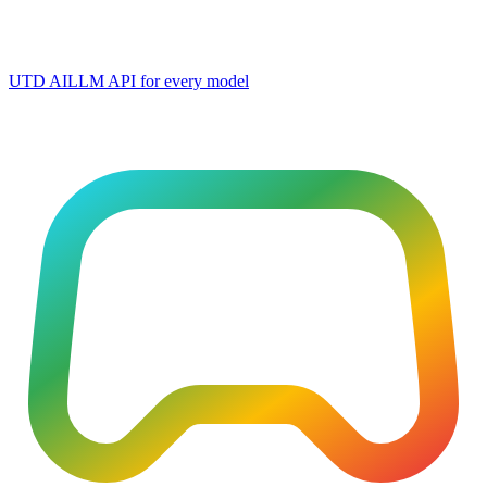
UTD AI
LLM API for every model