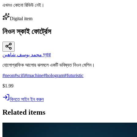
এখনও কোনো রিভিউ নেই।
Digital item
নিওন স্কাই ফোর্ট্রেস
محمد يوسف شاهين দ্বারা
হোলোগ্রাফিক আলোয় ঝলমলে একটি ভবিষ্যত নিওন মেশিন।
#
neon
#
scifi
#
machine
#
hologram
#
futuristic
$1.99
কিনতে সাইন ইন করুন
Related items