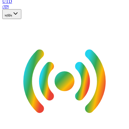
UTD
হোম
সার্ভিস