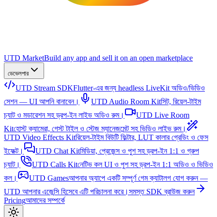
UTD Market
Build any app and sell it on an open marketplace
ডেভেলপার
UTD Stream SDK
Flutter-এর জন্য headless LiveKit অডিও/ভিডিও
সেশন — UI আপনি বানাবেন।
UTD Audio Room Kit
সিট, রিয়েল-টাইম
চ্যাট ও মডারেশন সহ ড্রপ-ইন লাইভ অডিও রুম।
UTD Live Room
Kit
হোস্ট ক্যামেরা, গেস্ট টাইল ও স্টেজ ম্যানেজমেন্ট সহ ভিডিও লাইভ রুম।
UTD Video Effects Kit
রিয়েল-টাইম বিউটি ফিল্টার, LUT কালার গ্রেডিং ও ফেস
ইফেক্ট।
UTD Chat Kit
মিডিয়া, প্রেজেন্স ও পুশ সহ ড্রপ-ইন 1:1 ও গ্রুপ
চ্যাট।
UTD Calls Kit
নেটিভ কল UI ও পুশ সহ ড্রপ-ইন 1:1 অডিও ও ভিডিও
কল।
UTD Games
আপনার অ্যাপে একটি সম্পূর্ণ গেম ক্যাটালগ যোগ করুন —
UTD আপনার এজেন্সি হিসেবে এটি পরিচালনা করে।
সমস্ত SDK ব্রাউজ করুন
Pricing
আমাদের সম্পর্কে