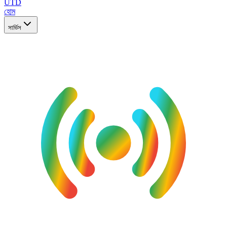
UTD
হোম
সার্ভিস