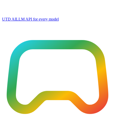
UTD AI
LLM API for every model