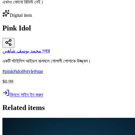
এখনও কোনো রিভিউ নেই।
Digital item
Pink Idol
محمد يوسف شاهين দ্বারা
একটি স্টাইলিশ আইডল ঝলমলে গোলাপী পোশাকে উজ্জ্বল।
#
pink
#
idol
#
style
#
star
$0.99
কিনতে সাইন ইন করুন
Related items