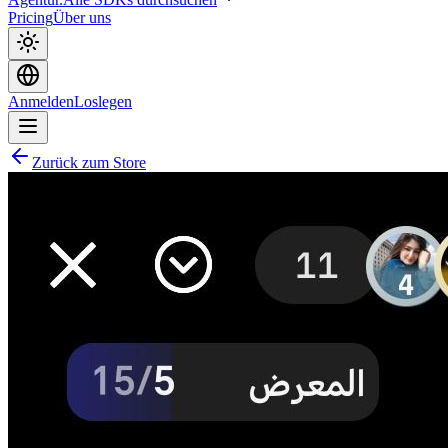
Pricing
Über uns
Anmelden
Loslegen
Zurück zum Store