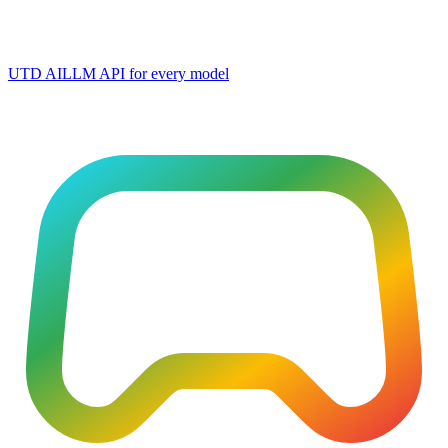
UTD AI
LLM API for every model