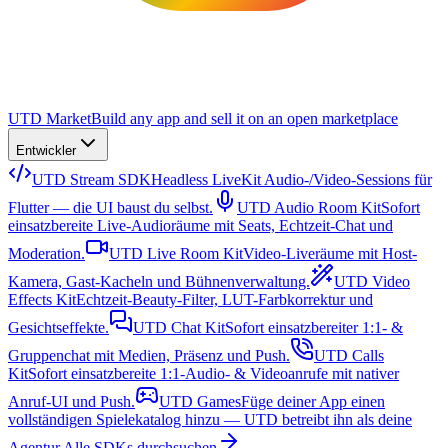
UTD Market
Build any app and sell it on an open marketplace
Entwickler
UTD Stream SDK
Headless LiveKit Audio-/Video-Sessions für
Flutter — die UI baust du selbst.
UTD Audio Room Kit
Sofort
einsatzbereite Live-Audioräume mit Seats, Echtzeit-Chat und
Moderation.
UTD Live Room Kit
Video-Liveräume mit Host-
Kamera, Gast-Kacheln und Bühnenverwaltung.
UTD Video
Effects Kit
Echtzeit-Beauty-Filter, LUT-Farbkorrektur und
Gesichtseffekte.
UTD Chat Kit
Sofort einsatzbereiter 1:1- &
Gruppenchat mit Medien, Präsenz und Push.
UTD Calls
Kit
Sofort einsatzbereite 1:1-Audio- & Videoanrufe mit nativer
Anruf-UI und Push.
UTD Games
Füge deiner App einen
vollständigen Spielekatalog hinzu — UTD betreibt ihn als deine
Agentur.
Alle SDKs durchsuchen