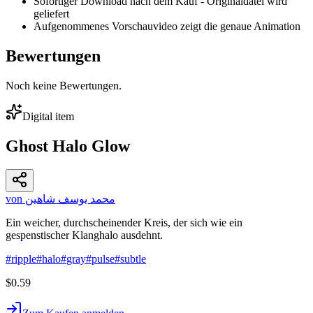
Sofortiger Download nach dem Kauf - Originaldatei wird
geliefert
Aufgenommenes Vorschauvideo zeigt die genaue Animation
Bewertungen
Noch keine Bewertungen.
Digital item
Ghost Halo Glow
von محمد يوسف شاهين
Ein weicher, durchscheinender Kreis, der sich wie ein
gespenstischer Klanghalo ausdehnt.
#
ripple
#
halo
#
gray
#
pulse
#
subtle
$0.59