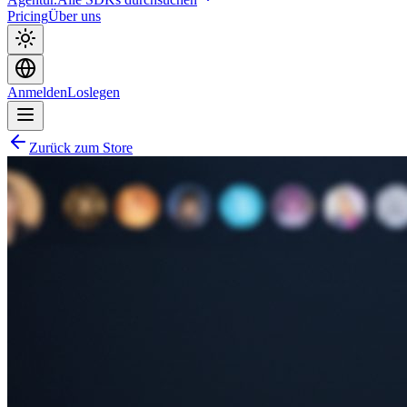
Pricing
Über uns
Anmelden
Loslegen
Zurück zum Store