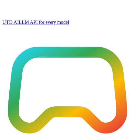
UTD AI
LLM API for every model