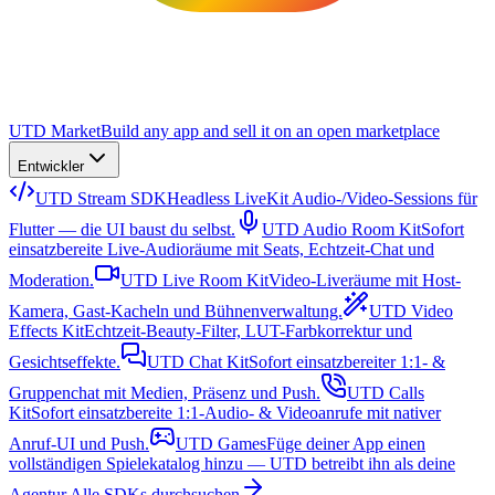
UTD Market
Build any app and sell it on an open marketplace
Entwickler
UTD Stream SDK
Headless LiveKit Audio-/Video-Sessions für
Flutter — die UI baust du selbst.
UTD Audio Room Kit
Sofort
einsatzbereite Live-Audioräume mit Seats, Echtzeit-Chat und
Moderation.
UTD Live Room Kit
Video-Liveräume mit Host-
Kamera, Gast-Kacheln und Bühnenverwaltung.
UTD Video
Effects Kit
Echtzeit-Beauty-Filter, LUT-Farbkorrektur und
Gesichtseffekte.
UTD Chat Kit
Sofort einsatzbereiter 1:1- &
Gruppenchat mit Medien, Präsenz und Push.
UTD Calls
Kit
Sofort einsatzbereite 1:1-Audio- & Videoanrufe mit nativer
Anruf-UI und Push.
UTD Games
Füge deiner App einen
vollständigen Spielekatalog hinzu — UTD betreibt ihn als deine
Agentur.
Alle SDKs durchsuchen