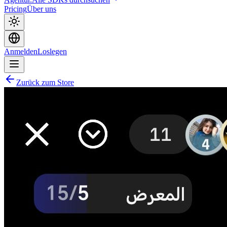
Pricing
Über uns
Anmelden
Loslegen
Zurück zum Store