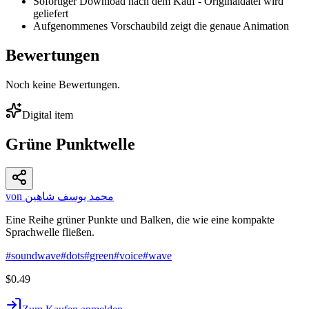
Sofortiger Download nach dem Kauf - Originaldatei wird
geliefert
Aufgenommenes Vorschaubild zeigt die genaue Animation
Bewertungen
Noch keine Bewertungen.
Digital item
Grüne Punktwelle
von محمد يوسف شاهين
Eine Reihe grüner Punkte und Balken, die wie eine kompakte
Sprachwelle fließen.
#
soundwave
#
dots
#
green
#
voice
#
wave
$0.49