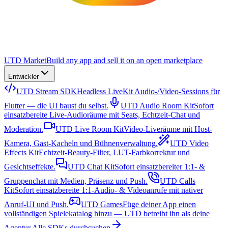
UTD Market
Build any app and sell it on an open marketplace
Entwickler
UTD Stream SDK
Headless LiveKit Audio-/Video-Sessions für
Flutter — die UI baust du selbst.
UTD Audio Room Kit
Sofort
einsatzbereite Live-Audioräume mit Seats, Echtzeit-Chat und
Moderation.
UTD Live Room Kit
Video-Liveräume mit Host-
Kamera, Gast-Kacheln und Bühnenverwaltung.
UTD Video
Effects Kit
Echtzeit-Beauty-Filter, LUT-Farbkorrektur und
Gesichtseffekte.
UTD Chat Kit
Sofort einsatzbereiter 1:1- &
Gruppenchat mit Medien, Präsenz und Push.
UTD Calls
Kit
Sofort einsatzbereite 1:1-Audio- & Videoanrufe mit nativer
Anruf-UI und Push.
UTD Games
Füge deiner App einen
vollständigen Spielekatalog hinzu — UTD betreibt ihn als deine
Agentur.
Alle SDKs durchsuchen