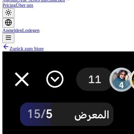
Pricing
Über uns
Anmelden
Loslegen
Zurück zum Store