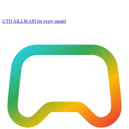
UTD AI
LLM API for every model