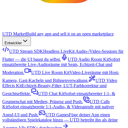
UTD Market
Build any app and sell it on an open marketplace
Entwickler
UTD Stream SDK
Headless LiveKit Audio-/Video-Sessions für
Flutter — die UI baust du selbst.
UTD Audio Room Kit
Sofort
einsatzbereite Live-Audioräume mit Seats, Echtzeit-Chat und
Moderation.
UTD Live Room Kit
Video-Liveräume mit Host-
Kamera, Gast-Kacheln und Bühnenverwaltung.
UTD Video
Effects Kit
Echtzeit-Beauty-Filter, LUT-Farbkorrektur und
Gesichtseffekte.
UTD Chat Kit
Sofort einsatzbereiter 1:1- &
Gruppenchat mit Medien, Präsenz und Push.
UTD Calls
Kit
Sofort einsatzbereite 1:1-Audio- & Videoanrufe mit nativer
Anruf-UI und Push.
UTD Games
Füge deiner App einen
vollständigen Spielekatalog hinzu — UTD betreibt ihn als deine
Agentur.
Alle SDKs durchsuchen