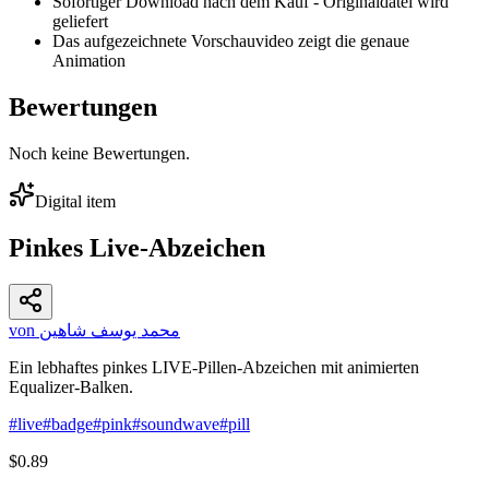
Sofortiger Download nach dem Kauf - Originaldatei wird
geliefert
Das aufgezeichnete Vorschauvideo zeigt die genaue
Animation
Bewertungen
Noch keine Bewertungen.
Digital item
Pinkes Live-Abzeichen
von محمد يوسف شاهين
Ein lebhaftes pinkes LIVE-Pillen-Abzeichen mit animierten
Equalizer-Balken.
#
live
#
badge
#
pink
#
soundwave
#
pill
$0.89