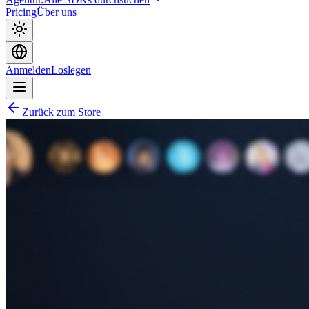
Pricing
Über uns
Anmelden
Loslegen
Zurück zum Store