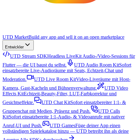
UTD Market
Build any app and sell it on an open marketplace
Entwickler
UTD Stream SDK
Headless LiveKit Audio-/Video-Sessions für
Flutter — die UI baust du selbst.
UTD Audio Room Kit
Sofort
einsatzbereite Live-Audioräume mit Seats, Echtzeit-Chat und
Moderation.
UTD Live Room Kit
Video-Liveräume mit Host-
Kamera, Gast-Kacheln und Bühnenverwaltung.
UTD Video
Effects Kit
Echtzeit-Beauty-Filter, LUT-Farbkorrektur und
Gesichtseffekte.
UTD Chat Kit
Sofort einsatzbereiter 1:1- &
Gruppenchat mit Medien, Präsenz und Push.
UTD Calls
Kit
Sofort einsatzbereite 1:1-Audio- & Videoanrufe mit nativer
Anruf-UI und Push.
UTD Games
Füge deiner App einen
vollständigen Spielekatalog hinzu — UTD betreibt ihn als deine
Agentur.
Alle SDKs durchsuchen