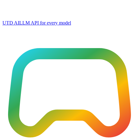
UTD AI
LLM API for every model