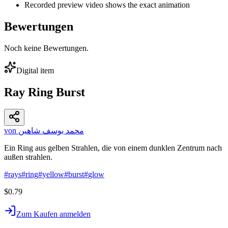
Recorded preview video shows the exact animation
Bewertungen
Noch keine Bewertungen.
Digital item
Ray Ring Burst
von محمد يوسف شاهين
Ein Ring aus gelben Strahlen, die von einem dunklen Zentrum nach
außen strahlen.
#
rays
#
ring
#
yellow
#
burst
#
glow
$0.79
Zum Kaufen anmelden