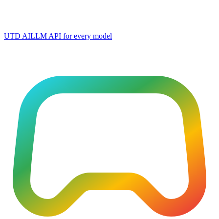
UTD AI
LLM API for every model