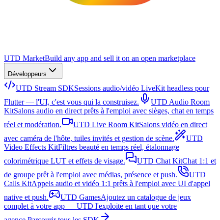
UTD Market
Build any app and sell it on an open marketplace
Développeurs
UTD Stream SDK
Sessions audio/vidéo LiveKit headless pour
Flutter — l'UI, c'est vous qui la construisez.
UTD Audio Room
Kit
Salons audio en direct prêts à l'emploi avec sièges, chat en temps
réel et modération.
UTD Live Room Kit
Salons vidéo en direct
avec caméra de l'hôte, tuiles invités et gestion de scène.
UTD
Video Effects Kit
Filtres beauté en temps réel, étalonnage
colorimétrique LUT et effets de visage.
UTD Chat Kit
Chat 1:1 et
de groupe prêt à l'emploi avec médias, présence et push.
UTD
Calls Kit
Appels audio et vidéo 1:1 prêts à l'emploi avec UI d'appel
native et push.
UTD Games
Ajoutez un catalogue de jeux
complet à votre app — UTD l'exploite en tant que votre
agence.
Parcourir tous les SDK