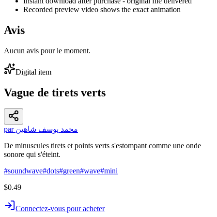
Instant download after purchase - original file delivered
Recorded preview video shows the exact animation
Avis
Aucun avis pour le moment.
Digital item
Vague de tirets verts
par محمد يوسف شاهين
De minuscules tirets et points verts s'estompant comme une onde
sonore qui s'éteint.
#
soundwave
#
dots
#
green
#
wave
#
mini
$0.49
Connectez-vous pour acheter