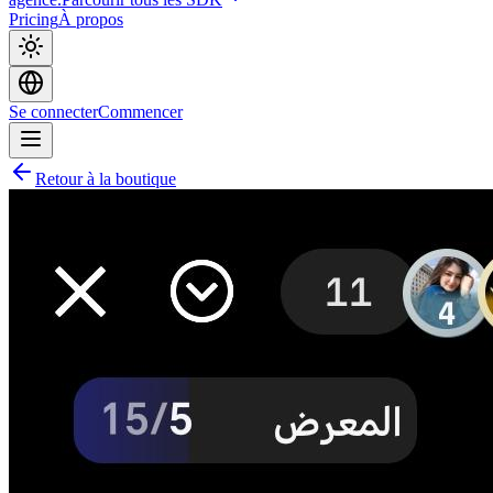
Pricing
À propos
Se connecter
Commencer
Retour à la boutique