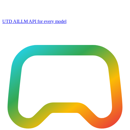
UTD AI
LLM API for every model