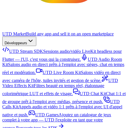
UTD Market
Build any app and sell it on an open marketplace
Développeurs
UTD Stream SDK
Sessions audio/vidéo LiveKit headless pour
Flutter — l'UI, c'est vous qui la construisez.
UTD Audio Room
Kit
Salons audio en direct prêts à l'emploi avec sièges, chat en temps
réel et modération.
UTD Live Room Kit
Salons vidéo en direct
avec caméra de l'hôte, tuiles invités et gestion de scène.
UTD
Video Effects Kit
Filtres beauté en temps réel, étalonnage
colorimétrique LUT et effets de visage.
UTD Chat Kit
Chat 1:1 et
de groupe prêt à l'emploi avec médias, présence et push.
UTD
Calls Kit
Appels audio et vidéo 1:1 prêts à l'emploi avec UI d'appel
native et push.
UTD Games
Ajoutez un catalogue de jeux
complet à votre app — UTD l'exploite en tant que votre
agence.
Parcourir tous les SDK