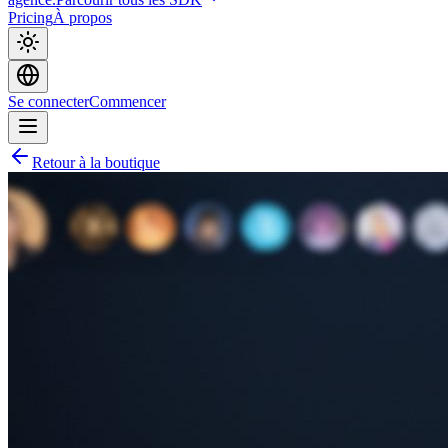
Pricing
À propos
Se connecter
Commencer
Retour à la boutique