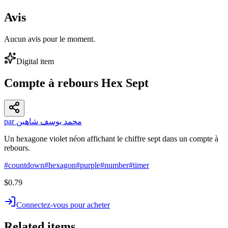
Avis
Aucun avis pour le moment.
Digital item
Compte à rebours Hex Sept
par محمد يوسف شاهين
Un hexagone violet néon affichant le chiffre sept dans un compte à
rebours.
#
countdown
#
hexagon
#
purple
#
number
#
timer
$0.79
Connectez-vous pour acheter
Related items