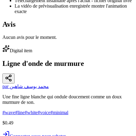
Téléchargement instantané après l'achat - fichier original livré
La vidéo de prévisualisation enregistrée montre l'animation
exacte
Avis
Aucun avis pour le moment.
Digital item
Ligne d'onde de murmure
par محمد يوسف شاهين
Une fine ligne blanche qui ondule doucement comme un doux
murmure de son.
#
wave
#
line
#
white
#
voice
#
minimal
$0.49