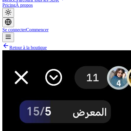
Pricing
À propos
Se connecter
Commencer
Retour à la boutique