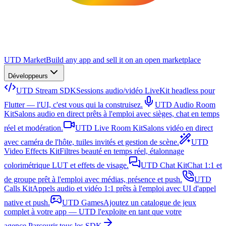
UTD Market
Build any app and sell it on an open marketplace
Développeurs
UTD Stream SDK
Sessions audio/vidéo LiveKit headless pour
Flutter — l'UI, c'est vous qui la construisez.
UTD Audio Room
Kit
Salons audio en direct prêts à l'emploi avec sièges, chat en temps
réel et modération.
UTD Live Room Kit
Salons vidéo en direct
avec caméra de l'hôte, tuiles invités et gestion de scène.
UTD
Video Effects Kit
Filtres beauté en temps réel, étalonnage
colorimétrique LUT et effets de visage.
UTD Chat Kit
Chat 1:1 et
de groupe prêt à l'emploi avec médias, présence et push.
UTD
Calls Kit
Appels audio et vidéo 1:1 prêts à l'emploi avec UI d'appel
native et push.
UTD Games
Ajoutez un catalogue de jeux
complet à votre app — UTD l'exploite en tant que votre
agence.
Parcourir tous les SDK