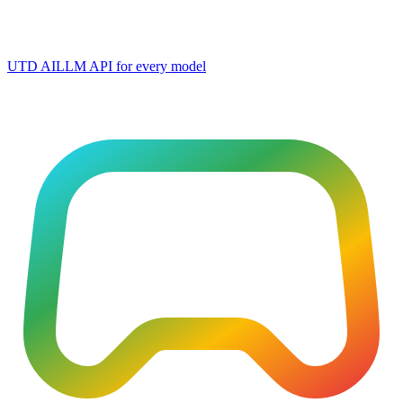
UTD AI
LLM API for every model