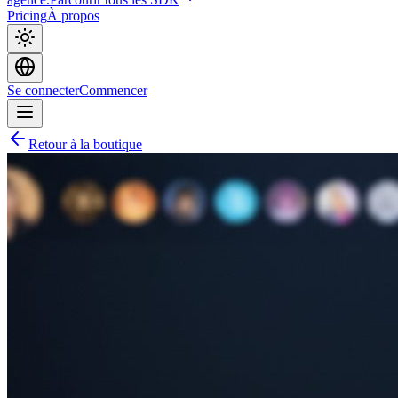
Pricing
À propos
Se connecter
Commencer
Retour à la boutique