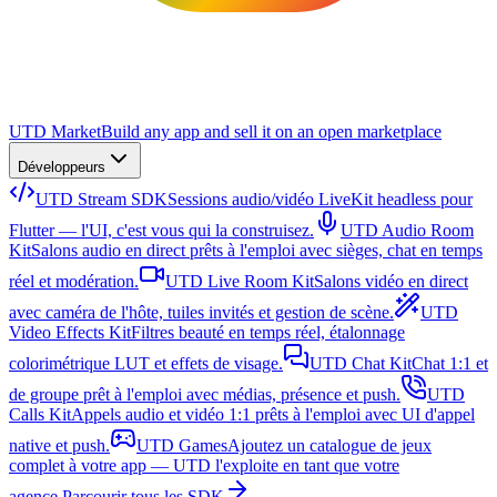
UTD Market
Build any app and sell it on an open marketplace
Développeurs
UTD Stream SDK
Sessions audio/vidéo LiveKit headless pour
Flutter — l'UI, c'est vous qui la construisez.
UTD Audio Room
Kit
Salons audio en direct prêts à l'emploi avec sièges, chat en temps
réel et modération.
UTD Live Room Kit
Salons vidéo en direct
avec caméra de l'hôte, tuiles invités et gestion de scène.
UTD
Video Effects Kit
Filtres beauté en temps réel, étalonnage
colorimétrique LUT et effets de visage.
UTD Chat Kit
Chat 1:1 et
de groupe prêt à l'emploi avec médias, présence et push.
UTD
Calls Kit
Appels audio et vidéo 1:1 prêts à l'emploi avec UI d'appel
native et push.
UTD Games
Ajoutez un catalogue de jeux
complet à votre app — UTD l'exploite en tant que votre
agence.
Parcourir tous les SDK