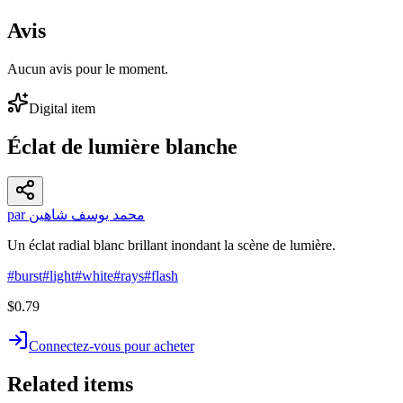
Avis
Aucun avis pour le moment.
Digital item
Éclat de lumière blanche
par محمد يوسف شاهين
Un éclat radial blanc brillant inondant la scène de lumière.
#
burst
#
light
#
white
#
rays
#
flash
$0.79
Connectez-vous pour acheter
Related items