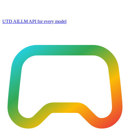
UTD AI
LLM API for every model