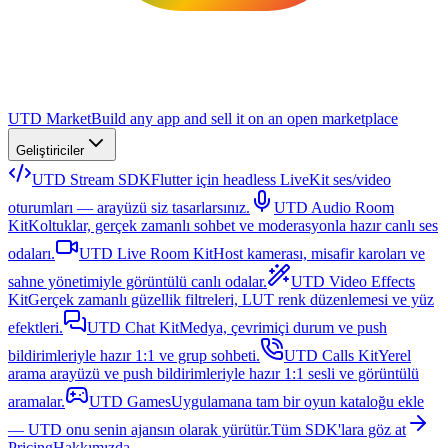
UTD Market
Build any app and sell it on an open marketplace
Geliştiriciler
UTD Stream SDK
Flutter için headless LiveKit ses/video
oturumları — arayüzü siz tasarlarsınız.
UTD Audio Room
Kit
Koltuklar, gerçek zamanlı sohbet ve moderasyonla hazır canlı ses
odaları.
UTD Live Room Kit
Host kamerası, misafir karoları ve
sahne yönetimiyle görüntülü canlı odalar.
UTD Video Effects
Kit
Gerçek zamanlı güzellik filtreleri, LUT renk düzenlemesi ve yüz
efektleri.
UTD Chat Kit
Medya, çevrimiçi durum ve push
bildirimleriyle hazır 1:1 ve grup sohbeti.
UTD Calls Kit
Yerel
arama arayüzü ve push bildirimleriyle hazır 1:1 sesli ve görüntülü
aramalar.
UTD Games
Uygulamana tam bir oyun kataloğu ekle
— UTD onu senin ajansın olarak yürütür.
Tüm SDK'lara göz at
Pricing
Hakkımızda