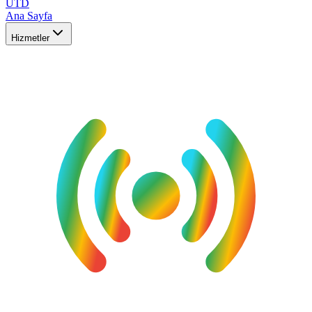
UTD
Ana Sayfa
Hizmetler