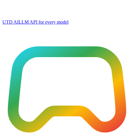
UTD AI
LLM API for every model