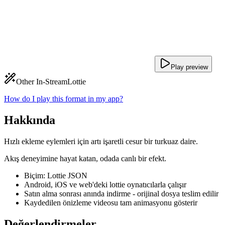
Play preview
Other In-Stream
Lottie
How do I play this format in my app?
Hakkında
Hızlı ekleme eylemleri için artı işaretli cesur bir turkuaz daire.
Akış deneyimine hayat katan, odada canlı bir efekt.
Biçim: Lottie JSON
Android, iOS ve web'deki lottie oynatıcılarla çalışır
Satın alma sonrası anında indirme - orijinal dosya teslim edilir
Kaydedilen önizleme videosu tam animasyonu gösterir
Değerlendirmeler