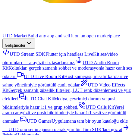
UTD Market
Build any app and sell it on an open marketplace
Geliştiriciler
UTD Stream SDK
Flutter için headless LiveKit ses/video
oturumları — arayüzü siz tasarlarsınız.
UTD Audio Room
Kit
Koltuklar, gerçek zamanlı sohbet ve moderasyonla hazır canlı ses
odaları.
UTD Live Room Kit
Host kamerası, misafir karoları ve
sahne yönetimiyle görüntülü canlı odalar.
UTD Video Effects
Kit
Gerçek zamanlı güzellik filtreleri, LUT renk düzenlemesi ve yüz
efektleri.
UTD Chat Kit
Medya, çevrimiçi durum ve push
bildirimleriyle hazır 1:1 ve grup sohbeti.
UTD Calls Kit
Yerel
arama arayüzü ve push bildirimleriyle hazır 1:1 sesli ve görüntülü
aramalar.
UTD Games
Uygulamana tam bir oyun kataloğu ekle
— UTD onu senin ajansın olarak yürütür.
Tüm SDK'lara göz at
Pricing
Hakkımızda