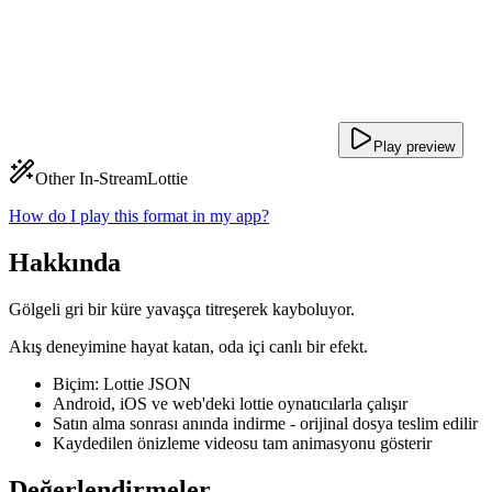
Play preview
Other In-Stream
Lottie
How do I play this format in my app?
Hakkında
Gölgeli gri bir küre yavaşça titreşerek kayboluyor.
Akış deneyimine hayat katan, oda içi canlı bir efekt.
Biçim: Lottie JSON
Android, iOS ve web'deki lottie oynatıcılarla çalışır
Satın alma sonrası anında indirme - orijinal dosya teslim edilir
Kaydedilen önizleme videosu tam animasyonu gösterir
Değerlendirmeler