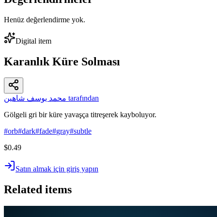
Henüz değerlendirme yok.
Digital item
Karanlık Küre Solması
محمد يوسف شاهين tarafından
Gölgeli gri bir küre yavaşça titreşerek kayboluyor.
#
orb
#
dark
#
fade
#
gray
#
subtle
$0.49
Satın almak için giriş yapın
Related items