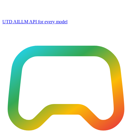
UTD AI
LLM API for every model