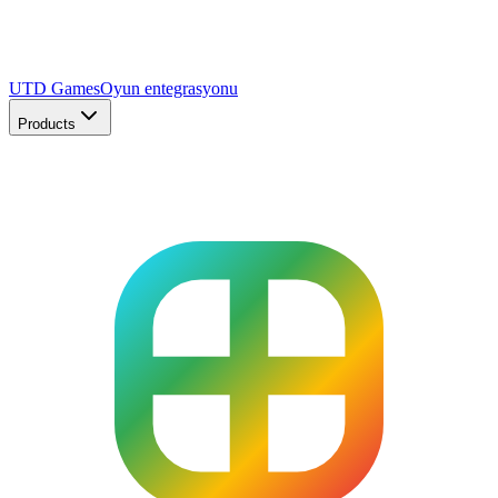
UTD Games
Oyun entegrasyonu
Products