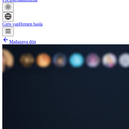
Giriş yap
Hemen başla
Mağazaya dön