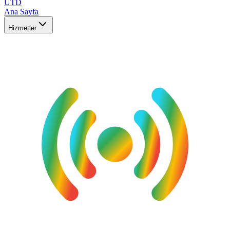
UTD
Ana Sayfa
Hizmetler