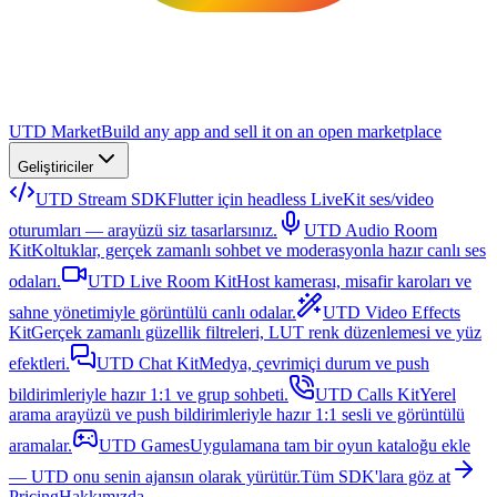
UTD Market
Build any app and sell it on an open marketplace
Geliştiriciler
UTD Stream SDK
Flutter için headless LiveKit ses/video
oturumları — arayüzü siz tasarlarsınız.
UTD Audio Room
Kit
Koltuklar, gerçek zamanlı sohbet ve moderasyonla hazır canlı ses
odaları.
UTD Live Room Kit
Host kamerası, misafir karoları ve
sahne yönetimiyle görüntülü canlı odalar.
UTD Video Effects
Kit
Gerçek zamanlı güzellik filtreleri, LUT renk düzenlemesi ve yüz
efektleri.
UTD Chat Kit
Medya, çevrimiçi durum ve push
bildirimleriyle hazır 1:1 ve grup sohbeti.
UTD Calls Kit
Yerel
arama arayüzü ve push bildirimleriyle hazır 1:1 sesli ve görüntülü
aramalar.
UTD Games
Uygulamana tam bir oyun kataloğu ekle
— UTD onu senin ajansın olarak yürütür.
Tüm SDK'lara göz at
Pricing
Hakkımızda