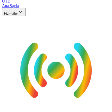
UTD
Ana Sayfa
Hizmetler