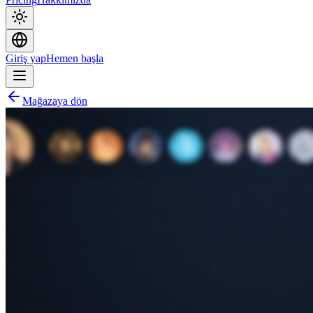
Giriş yap
Hemen başla
Mağazaya dön