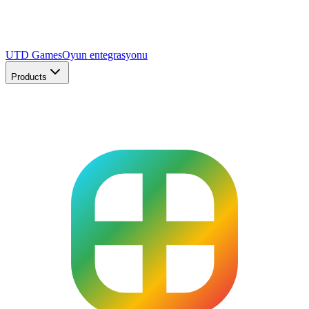
UTD Games
Oyun entegrasyonu
Products