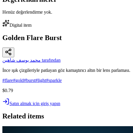
Henüz değerlendirme yok.
Digital item
Golden Flare Burst
محمد يوسف شاهين tarafından
İnce ışık çizgileriyle patlayan göz kamaştırıcı altın bir lens parlaması.
#
flare
#
gold
#
burst
#
light
#
sparkle
$0.79
Satın almak için giriş yapın
Related items