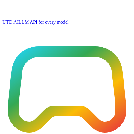
UTD AI
LLM API for every model