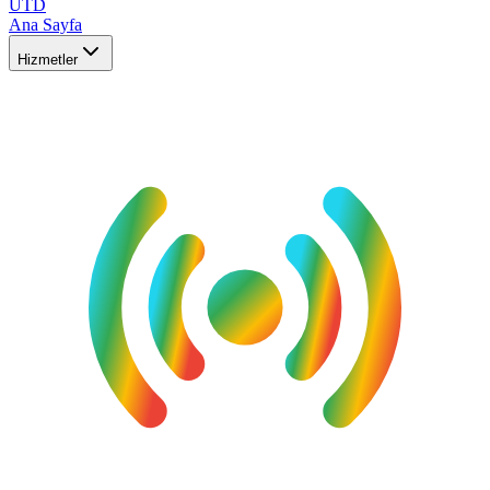
UTD
Ana Sayfa
Hizmetler