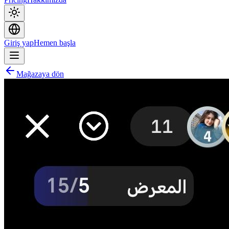
Giriş yap
Hemen başla
Mağazaya dön