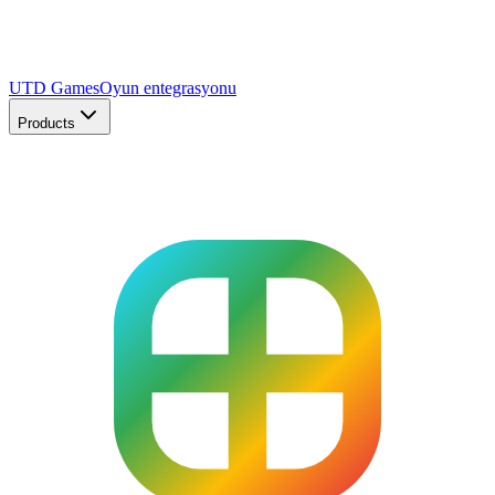
UTD Games
Oyun entegrasyonu
Products