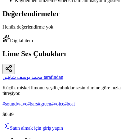
Kaydedilen önizleme videosu tam animasyonu gösterir
Değerlendirmeler
Henüz değerlendirme yok.
Digital item
Lime Ses Çubukları
محمد يوسف شاهين tarafından
Küçük misket limonu yeşili çubuklar sesin ritmine göre hızla
titreşiyor.
#
soundwave
#
bars
#
green
#
voice
#
beat
$0.49
Satın almak için giriş yapın