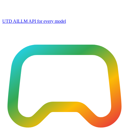
UTD AI
LLM API for every model