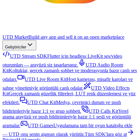
UTD Market
Build any app and sell it on an open marketplace
Geliştiriciler
UTD Stream SDK
Flutter için headless LiveKit ses/video
oturumları — arayüzü siz tasarlarsınız.
UTD Audio Room
Kit
Koltuklar, gerçek zamanlı sohbet ve moderasyonla hazır canlı ses
odaları.
UTD Live Room Kit
Host kamerası, misafir karoları ve
sahne yönetimiyle görüntülü canlı odalar.
UTD Video Effects
Kit
Gerçek zamanlı güzellik filtreleri, LUT renk düzenlemesi ve yüz
efektleri.
UTD Chat Kit
Medya, çevrimiçi durum ve push
bildirimleriyle hazır 1:1 ve grup sohbeti.
UTD Calls Kit
Yerel
arama arayüzü ve push bildirimleriyle hazır 1:1 sesli ve görüntülü
aramalar.
UTD Games
Uygulamana tam bir oyun kataloğu ekle
— UTD onu senin ajansın olarak yürütür.
Tüm SDK'lara göz at
Pricing
Hakkımızda