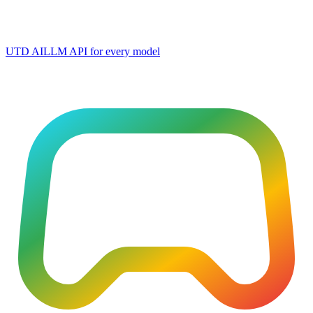
UTD AI
LLM API for every model