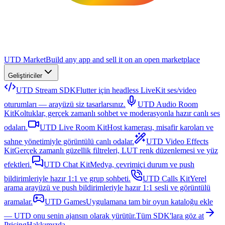
UTD Market
Build any app and sell it on an open marketplace
Geliştiriciler
UTD Stream SDK
Flutter için headless LiveKit ses/video
oturumları — arayüzü siz tasarlarsınız.
UTD Audio Room
Kit
Koltuklar, gerçek zamanlı sohbet ve moderasyonla hazır canlı ses
odaları.
UTD Live Room Kit
Host kamerası, misafir karoları ve
sahne yönetimiyle görüntülü canlı odalar.
UTD Video Effects
Kit
Gerçek zamanlı güzellik filtreleri, LUT renk düzenlemesi ve yüz
efektleri.
UTD Chat Kit
Medya, çevrimiçi durum ve push
bildirimleriyle hazır 1:1 ve grup sohbeti.
UTD Calls Kit
Yerel
arama arayüzü ve push bildirimleriyle hazır 1:1 sesli ve görüntülü
aramalar.
UTD Games
Uygulamana tam bir oyun kataloğu ekle
— UTD onu senin ajansın olarak yürütür.
Tüm SDK'lara göz at
Pricing
Hakkımızda