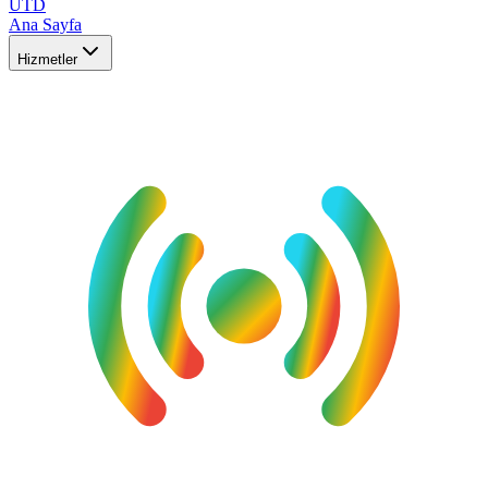
UTD
Ana Sayfa
Hizmetler