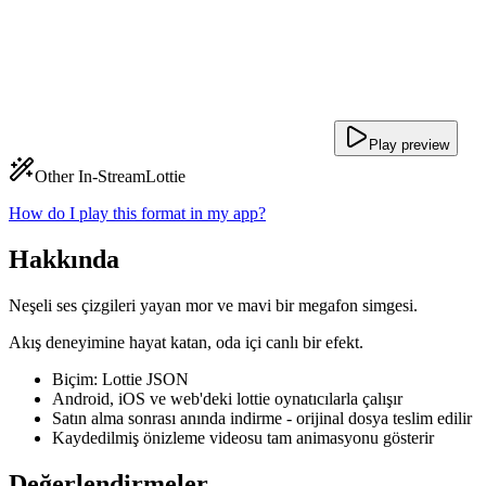
Play preview
Other In-Stream
Lottie
How do I play this format in my app?
Hakkında
Neşeli ses çizgileri yayan mor ve mavi bir megafon simgesi.
Akış deneyimine hayat katan, oda içi canlı bir efekt.
Biçim: Lottie JSON
Android, iOS ve web'deki lottie oynatıcılarla çalışır
Satın alma sonrası anında indirme - orijinal dosya teslim edilir
Kaydedilmiş önizleme videosu tam animasyonu gösterir
Değerlendirmeler