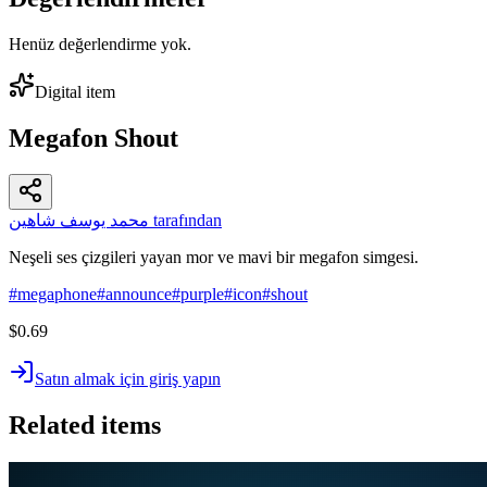
Henüz değerlendirme yok.
Digital item
Megafon Shout
محمد يوسف شاهين tarafından
Neşeli ses çizgileri yayan mor ve mavi bir megafon simgesi.
#
megaphone
#
announce
#
purple
#
icon
#
shout
$0.69
Satın almak için giriş yapın
Related items