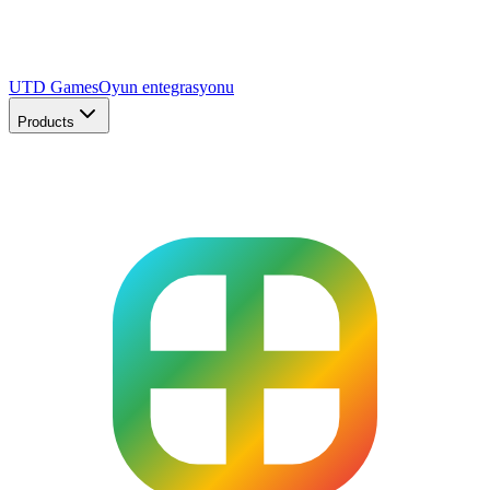
UTD Games
Oyun entegrasyonu
Products