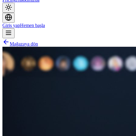
Giriş yap
Hemen başla
Mağazaya dön