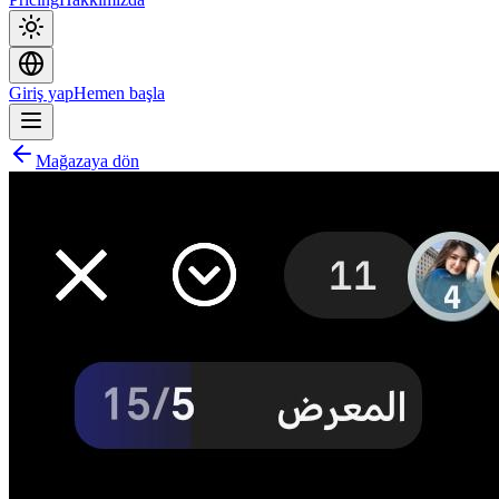
Giriş yap
Hemen başla
Mağazaya dön