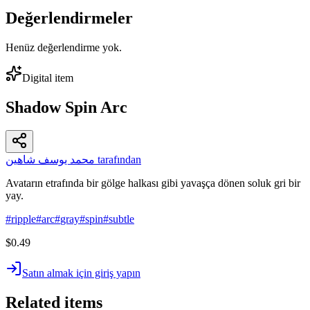
Değerlendirmeler
Henüz değerlendirme yok.
Digital item
Shadow Spin Arc
محمد يوسف شاهين tarafından
Avatarın etrafında bir gölge halkası gibi yavaşça dönen soluk gri bir
yay.
#
ripple
#
arc
#
gray
#
spin
#
subtle
$0.49
Satın almak için giriş yapın
Related items