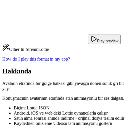
Play preview
Other In-Stream
Lottie
How do I play this format in my app?
Hakkında
Avatarın etrafında bir gölge halkası gibi yavaşça dönen soluk gri bir
yay.
Konuşmacının avatarının etrafında atan animasyonlu bir ses dalgası.
Biçim: Lottie JSON
Android, iOS ve web'deki Lottie oynatıcılarla çalışır
Satın alma sonrası anında indirme - orijinal dosya teslim edilir
Kaydedilen önizleme videosu tam animasyonu gösterir