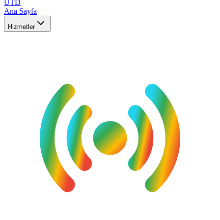
UTD
Ana Sayfa
Hizmetler