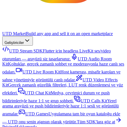
UTD Market
Build any app and sell it on an open marketplace
Geliştiriciler
UTD Stream SDK
Flutter için headless LiveKit ses/video
oturumları — arayüzü siz tasarlarsınız.
UTD Audio Room
Kit
Koltuklar, gerçek zamanlı sohbet ve moderasyonla hazır canlı ses
odaları.
UTD Live Room Kit
Host kamerası, misafir karoları ve
sahne yönetimiyle görüntülü canlı odalar.
UTD Video Effects
Kit
Gerçek zamanlı güzellik filtreleri, LUT renk düzenlemesi ve yüz
efektleri.
UTD Chat Kit
Medya, çevrimiçi durum ve push
bildirimleriyle hazır 1:1 ve grup sohbeti.
UTD Calls Kit
Yerel
arama arayüzü ve push bildirimleriyle hazır 1:1 sesli ve görüntülü
aramalar.
UTD Games
Uygulamana tam bir oyun kataloğu ekle
— UTD onu senin ajansın olarak yürütür.
Tüm SDK'lara göz at
Pricing
Hakkımızda