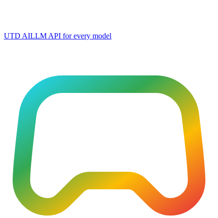
UTD AI
LLM API for every model