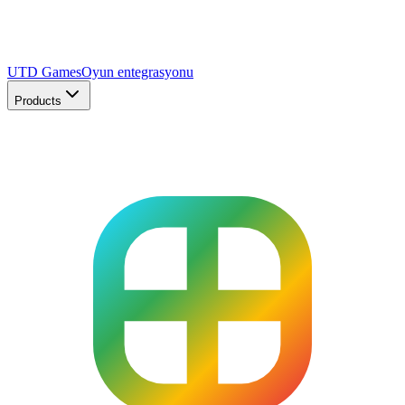
UTD Games
Oyun entegrasyonu
Products