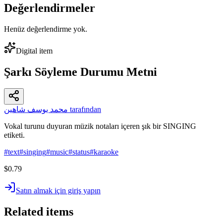
Değerlendirmeler
Henüz değerlendirme yok.
Digital item
Şarkı Söyleme Durumu Metni
محمد يوسف شاهين tarafından
Vokal turunu duyuran müzik notaları içeren şık bir SINGING
etiketi.
#
text
#
singing
#
music
#
status
#
karaoke
$0.79
Satın almak için giriş yapın
Related items