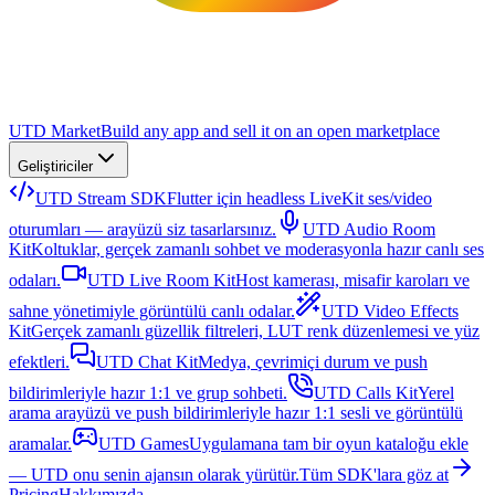
UTD Market
Build any app and sell it on an open marketplace
Geliştiriciler
UTD Stream SDK
Flutter için headless LiveKit ses/video
oturumları — arayüzü siz tasarlarsınız.
UTD Audio Room
Kit
Koltuklar, gerçek zamanlı sohbet ve moderasyonla hazır canlı ses
odaları.
UTD Live Room Kit
Host kamerası, misafir karoları ve
sahne yönetimiyle görüntülü canlı odalar.
UTD Video Effects
Kit
Gerçek zamanlı güzellik filtreleri, LUT renk düzenlemesi ve yüz
efektleri.
UTD Chat Kit
Medya, çevrimiçi durum ve push
bildirimleriyle hazır 1:1 ve grup sohbeti.
UTD Calls Kit
Yerel
arama arayüzü ve push bildirimleriyle hazır 1:1 sesli ve görüntülü
aramalar.
UTD Games
Uygulamana tam bir oyun kataloğu ekle
— UTD onu senin ajansın olarak yürütür.
Tüm SDK'lara göz at
Pricing
Hakkımızda