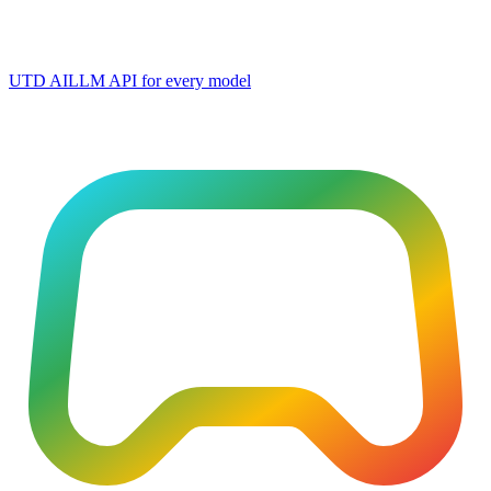
UTD AI
LLM API for every model