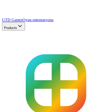
UTD Games
Oyun entegrasyonu
Products