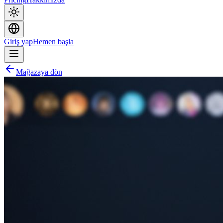
Giriş yap
Hemen başla
Mağazaya dön