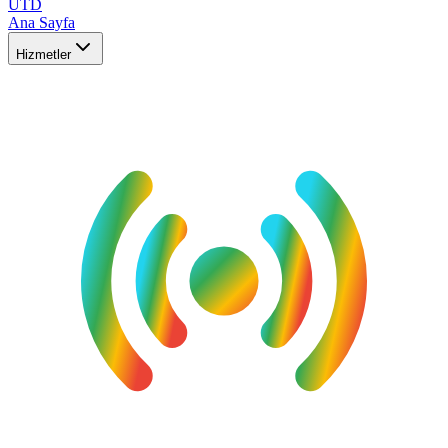
UTD
Ana Sayfa
Hizmetler