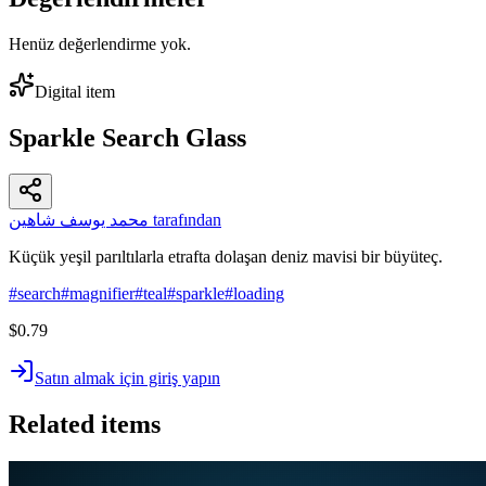
Henüz değerlendirme yok.
Digital item
Sparkle Search Glass
محمد يوسف شاهين tarafından
Küçük yeşil parıltılarla etrafta dolaşan deniz mavisi bir büyüteç.
#
search
#
magnifier
#
teal
#
sparkle
#
loading
$0.79
Satın almak için giriş yapın
Related items