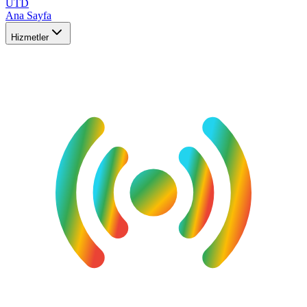
UTD
Ana Sayfa
Hizmetler