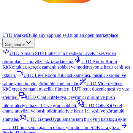
UTD Market
Build any app and sell it on an open marketplace
Geliştiriciler
UTD Stream SDK
Flutter için headless LiveKit ses/video
oturumları — arayüzü siz tasarlarsınız.
UTD Audio Room
Kit
Koltuklar, gerçek zamanlı sohbet ve moderasyonla hazır canlı ses
odaları.
UTD Live Room Kit
Host kamerası, misafir karoları ve
sahne yönetimiyle görüntülü canlı odalar.
UTD Video Effects
Kit
Gerçek zamanlı güzellik filtreleri, LUT renk düzenlemesi ve yüz
efektleri.
UTD Chat Kit
Medya, çevrimiçi durum ve push
bildirimleriyle hazır 1:1 ve grup sohbeti.
UTD Calls Kit
Yerel
arama arayüzü ve push bildirimleriyle hazır 1:1 sesli ve görüntülü
aramalar.
UTD Games
Uygulamana tam bir oyun kataloğu ekle
— UTD onu senin ajansın olarak yürütür.
Tüm SDK'lara göz at
Pricing
Hakkımızda