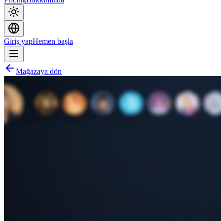
Giriş yap
Hemen başla
Mağazaya dön