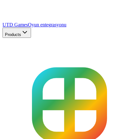
UTD Games
Oyun entegrasyonu
Products