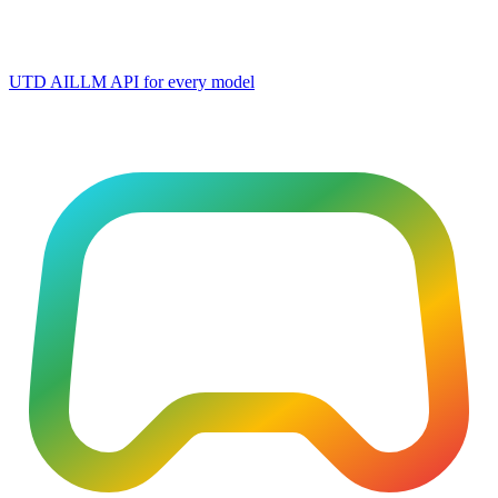
UTD AI
LLM API for every model