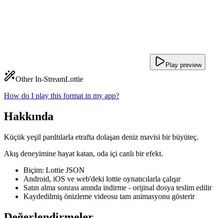
Play preview
Other In-Stream
Lottie
How do I play this format in my app?
Hakkında
Küçük yeşil parıltılarla etrafta dolaşan deniz mavisi bir büyüteç.
Akış deneyimine hayat katan, oda içi canlı bir efekt.
Biçim: Lottie JSON
Android, iOS ve web'deki lottie oynatıcılarla çalışır
Satın alma sonrası anında indirme - orijinal dosya teslim edilir
Kaydedilmiş önizleme videosu tam animasyonu gösterir
Değerlendirmeler