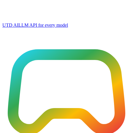
UTD AI
LLM API for every model