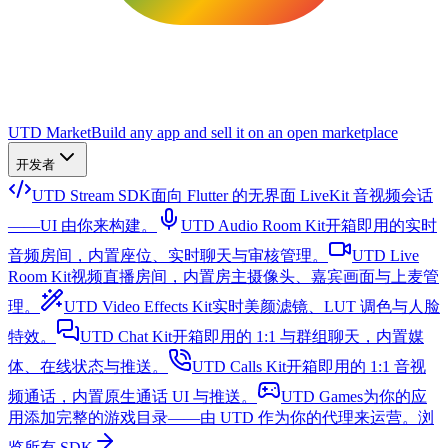
UTD Market
Build any app and sell it on an open marketplace
开发者
UTD Stream SDK
面向 Flutter 的无界面 LiveKit 音视频会话
——UI 由你来构建。
UTD Audio Room Kit
开箱即用的实时
音频房间，内置座位、实时聊天与审核管理。
UTD Live
Room Kit
视频直播房间，内置房主摄像头、嘉宾画面与上麦管
理。
UTD Video Effects Kit
实时美颜滤镜、LUT 调色与人脸
特效。
UTD Chat Kit
开箱即用的 1:1 与群组聊天，内置媒
体、在线状态与推送。
UTD Calls Kit
开箱即用的 1:1 音视
频通话，内置原生通话 UI 与推送。
UTD Games
为你的应
用添加完整的游戏目录——由 UTD 作为你的代理来运营。
浏
览所有 SDK