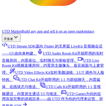
UTD Market
Build any app and sell it on an open marketplace
开发者
UTD Stream SDK
面向 Flutter 的无界面 LiveKit 音视频会话
——UI 由你来构建。
UTD Audio Room Kit
开箱即用的实时
音频房间，内置座位、实时聊天与审核管理。
UTD Live
Room Kit
视频直播房间，内置房主摄像头、嘉宾画面与上麦管
理。
UTD Video Effects Kit
实时美颜滤镜、LUT 调色与人脸
特效。
UTD Chat Kit
开箱即用的 1:1 与群组聊天，内置媒
体、在线状态与推送。
UTD Calls Kit
开箱即用的 1:1 音视
频通话，内置原生通话 UI 与推送。
UTD Games
为你的应
用添加完整的游戏目录——由 UTD 作为你的代理来运营。
浏
览所有 SDK