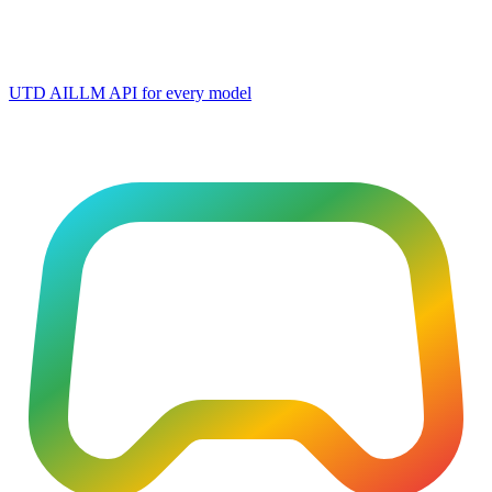
UTD AI
LLM API for every model