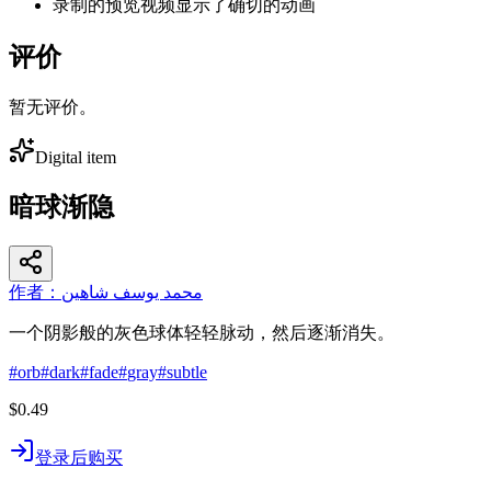
录制的预览视频显示了确切的动画
评价
暂无评价。
Digital item
暗球渐隐
作者：محمد يوسف شاهين
一个阴影般的灰色球体轻轻脉动，然后逐渐消失。
#
orb
#
dark
#
fade
#
gray
#
subtle
$0.49
登录后购买