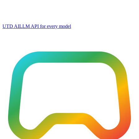
UTD AI
LLM API for every model