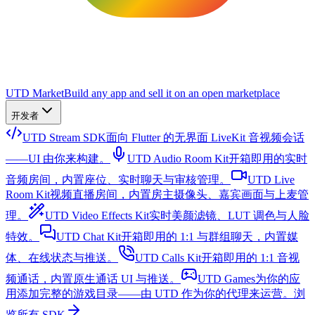
UTD Market
Build any app and sell it on an open marketplace
开发者
UTD Stream SDK
面向 Flutter 的无界面 LiveKit 音视频会话
——UI 由你来构建。
UTD Audio Room Kit
开箱即用的实时
音频房间，内置座位、实时聊天与审核管理。
UTD Live
Room Kit
视频直播房间，内置房主摄像头、嘉宾画面与上麦管
理。
UTD Video Effects Kit
实时美颜滤镜、LUT 调色与人脸
特效。
UTD Chat Kit
开箱即用的 1:1 与群组聊天，内置媒
体、在线状态与推送。
UTD Calls Kit
开箱即用的 1:1 音视
频通话，内置原生通话 UI 与推送。
UTD Games
为你的应
用添加完整的游戏目录——由 UTD 作为你的代理来运营。
浏
览所有 SDK