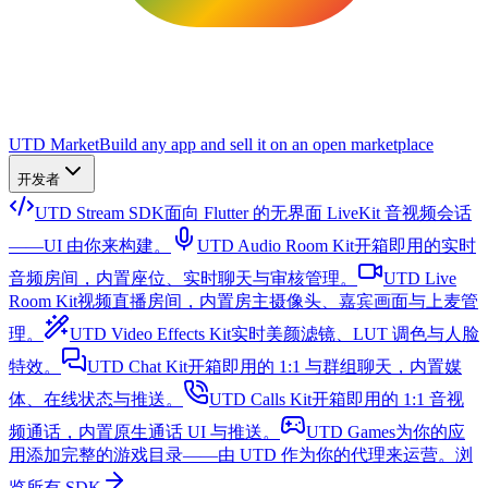
UTD Market
Build any app and sell it on an open marketplace
开发者
UTD Stream SDK
面向 Flutter 的无界面 LiveKit 音视频会话
——UI 由你来构建。
UTD Audio Room Kit
开箱即用的实时
音频房间，内置座位、实时聊天与审核管理。
UTD Live
Room Kit
视频直播房间，内置房主摄像头、嘉宾画面与上麦管
理。
UTD Video Effects Kit
实时美颜滤镜、LUT 调色与人脸
特效。
UTD Chat Kit
开箱即用的 1:1 与群组聊天，内置媒
体、在线状态与推送。
UTD Calls Kit
开箱即用的 1:1 音视
频通话，内置原生通话 UI 与推送。
UTD Games
为你的应
用添加完整的游戏目录——由 UTD 作为你的代理来运营。
浏
览所有 SDK