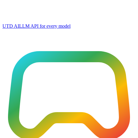
UTD AI
LLM API for every model